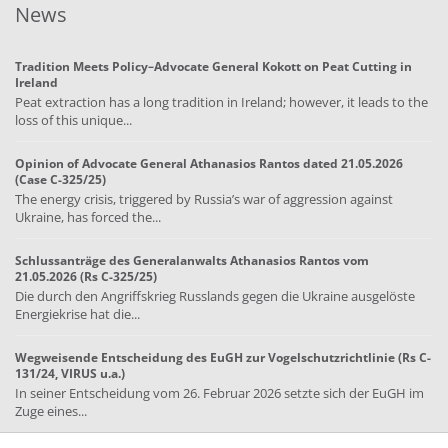
News
Tradition Meets Policy–Advocate General Kokott on Peat Cutting in
Ireland
Peat extraction has a long tradition in Ireland; however, it leads to the
loss of this unique...
Opinion of Advocate General Athanasios Rantos dated 21.05.2026
(Case C-325/25)
The energy crisis, triggered by Russia’s war of aggression against
Ukraine, has forced the...
Schlussanträge des Generalanwalts Athanasios Rantos vom
21.05.2026 (Rs C-325/25)
Die durch den Angriffskrieg Russlands gegen die Ukraine ausgelöste
Energiekrise hat die...
Wegweisende Entscheidung des EuGH zur Vogelschutzrichtlinie (Rs C-
131/24, VIRUS u.a.)
In seiner Entscheidung vom 26. Februar 2026 setzte sich der EuGH im
Zuge eines...