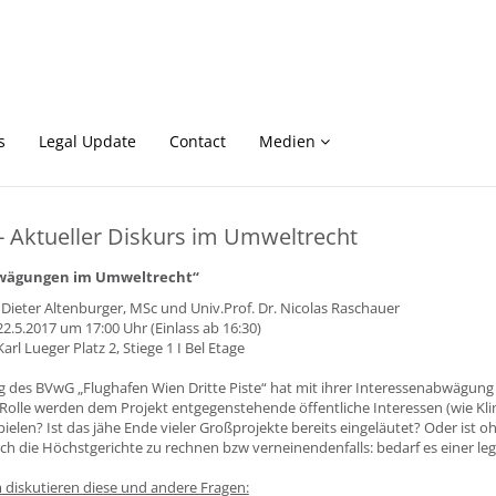
s
Legal Update
Contact
Medien
- Aktueller Diskurs im Umweltrecht
wägungen im Umweltrecht“
. Dieter Altenburger, MSc und Univ.Prof. Dr. Nicolas Raschauer
.5.2017 um 17:00 Uhr (Einlass ab 16:30)
rl Lueger Platz 2, Stiege 1 I Bel Etage
 des BVwG „Flughafen Wien Dritte Piste“ hat mit ihrer Interessenabwägung 
 Rolle werden dem Projekt entgegenstehende öffentliche Interessen (wie K
spielen? Ist das jähe Ende vieler Großprojekte bereits eingeläutet? Oder ist o
 die Höchstgerichte zu rechnen bzw verneinendenfalls: bedarf es einer leg
diskutieren diese und andere Fragen: