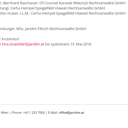
 Dr. Bernhard Raschauer, Of Counsel Karasek Wietzryk Rechtsanwälte GmbH
 Stangl, Cerha Hempel Spiegelfeld Hlawati Rechtsanwälte GmbH
efan Huber, LL.M., Cerha Hempel Spiegelfeld Hlawati Rechtsanwälte GmbH
tenburger, MSc, Jarolim Flitsch Rechtsanwälte GmbH
t kostenlos!
n
tina.stueckler@jarolim.at
bis spätestens 15. Mai 2016.
 Wien | Phone: +43 1 253 7000 | E-Mail:
office@jarolim.at