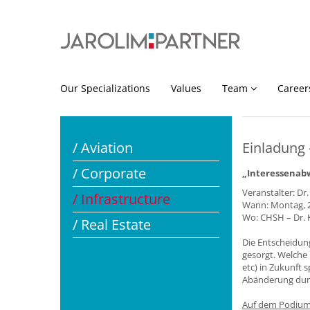
Our Specializations
Values
Team
Career
/ Aviation
Einladung 
/ Corporate
„Interessenab
Veranstalter: Dr
/ Infrastructure
Wann: Montag, 22
Wo: CHSH – Dr. Ka
/ Real Estate
Die Entscheidung
gesorgt. Welche
etc) in Zukunft 
Abänderung durch
Auf dem Podium 