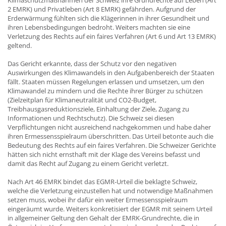
Klimaschutzmaßnahmen der Schweiz ihre Grundrechte auf Leben (Art
2 EMRK) und Privatleben (Art 8 EMRK) gefährden. Aufgrund der
Erderwärmung fühlten sich die Klägerinnen in ihrer Gesundheit und
ihren Lebensbedingungen bedroht. Weiters machten sie eine
Verletzung des Rechts auf ein faires Verfahren (Art 6 und Art 13 EMRK)
geltend.
Das Gericht erkannte, dass der Schutz vor den negativen
Auswirkungen des Klimawandels in den Aufgabenbereich der Staaten
fällt. Staaten müssen Regelungen erlassen und umsetzen, um den
Klimawandel zu mindern und die Rechte ihrer Bürger zu schützen
(Zielzeitplan für Klimaneutralität und CO2-Budget,
Treibhausgasreduktionsziele, Einhaltung der Ziele, Zugang zu
Informationen und Rechtschutz). Die Schweiz sei diesen
Verpflichtungen nicht ausreichend nachgekommen und habe daher
ihren Ermessensspielraum überschritten. Das Urteil betonte auch die
Bedeutung des Rechts auf ein faires Verfahren. Die Schweizer Gerichte
hätten sich nicht ernsthaft mit der Klage des Vereins befasst und
damit das Recht auf Zugang zu einem Gericht verletzt.
Nach Art 46 EMRK bindet das EGMR-Urteil die beklagte Schweiz,
welche die Verletzung einzustellen hat und notwendige Maßnahmen
setzen muss, wobei ihr dafür ein weiter Ermessensspielraum
eingeräumt wurde. Weiters konkretisiert der EGMR mit seinem Urteil
in allgemeiner Geltung den Gehalt der EMRK-Grundrechte, die in