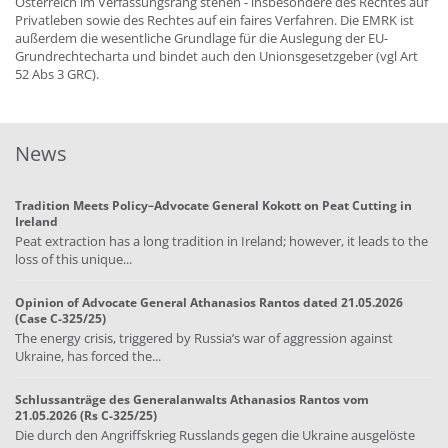
Österreich im Verfassungsrang stehen - insbesondere des Rechtes auf
Privatleben sowie des Rechtes auf ein faires Verfahren. Die EMRK ist
außerdem die wesentliche Grundlage für die Auslegung der EU-
Grundrechtecharta und bindet auch den Unionsgesetzgeber (vgl Art
52 Abs 3 GRC).
News
Tradition Meets Policy–Advocate General Kokott on Peat Cutting in
Ireland
Peat extraction has a long tradition in Ireland; however, it leads to the
loss of this unique...
Opinion of Advocate General Athanasios Rantos dated 21.05.2026
(Case C-325/25)
The energy crisis, triggered by Russia’s war of aggression against
Ukraine, has forced the...
Schlussanträge des Generalanwalts Athanasios Rantos vom
21.05.2026 (Rs C-325/25)
Die durch den Angriffskrieg Russlands gegen die Ukraine ausgelöste