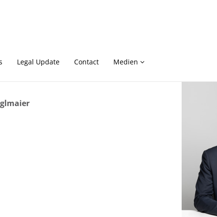
s
Legal Update
Contact
Medien
iglmaier