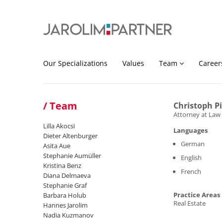
Our Specializations
Values
Team
Career
Team
Christoph P
Attorney at Law
Lilla Akocsi
Languages
Dieter Altenburger
German
Asita Aue
Stephanie Aumüller
English
Kristina Benz
French
Diana Delmaeva
Stephanie Graf
Practice Areas
Barbara Holub
Real Estate
Hannes Jarolim
Nadia Kuzmanov