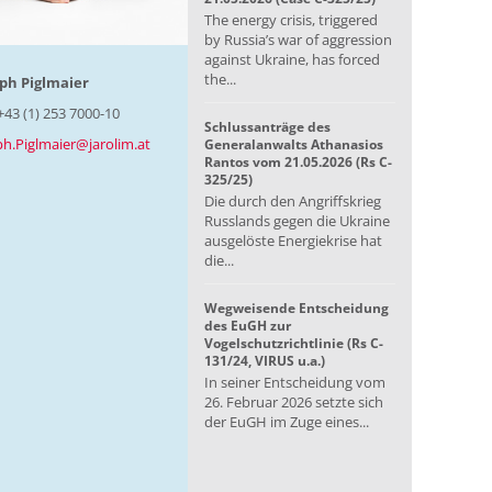
The energy crisis, triggered
by Russia’s war of aggression
against Ukraine, has forced
the...
ph Piglmaier
+43 (1) 253 7000-10
Schlussanträge des
ph.Piglmaier@jarolim.at
Generalanwalts Athanasios
Rantos vom 21.05.2026 (Rs C-
325/25)
Die durch den Angriffskrieg
Russlands gegen die Ukraine
ausgelöste Energiekrise hat
die...
Wegweisende Entscheidung
des EuGH zur
Vogelschutzrichtlinie (Rs C-
131/24, VIRUS u.a.)
In seiner Entscheidung vom
26. Februar 2026 setzte sich
der EuGH im Zuge eines...