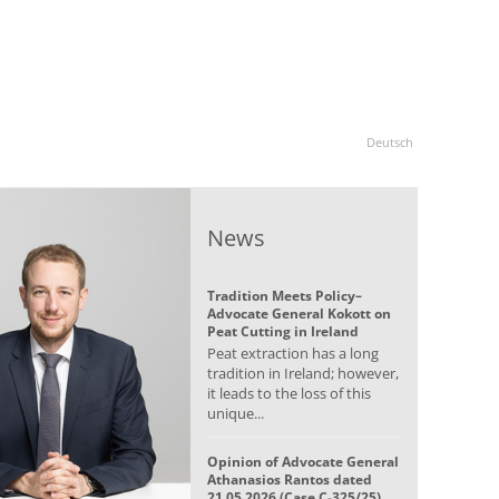
Deutsch
News
Tradition Meets Policy–
Advocate General Kokott on
Peat Cutting in Ireland
Peat extraction has a long
tradition in Ireland; however,
it leads to the loss of this
unique...
Opinion of Advocate General
Athanasios Rantos dated
21.05.2026 (Case C-325/25)