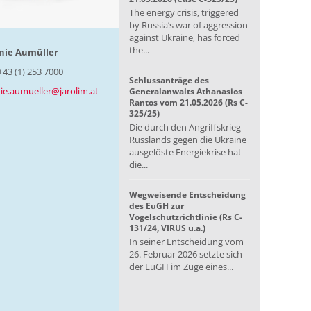
The energy crisis, triggered
by Russia’s war of aggression
against Ukraine, has forced
the...
nie Aumüller
+43 (1) 253 7000
Schlussanträge des
ie.aumueller@jarolim.at
Generalanwalts Athanasios
Rantos vom 21.05.2026 (Rs C-
325/25)
Die durch den Angriffskrieg
Russlands gegen die Ukraine
ausgelöste Energiekrise hat
die...
Wegweisende Entscheidung
des EuGH zur
Vogelschutzrichtlinie (Rs C-
131/24, VIRUS u.a.)
In seiner Entscheidung vom
26. Februar 2026 setzte sich
der EuGH im Zuge eines...