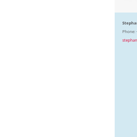
Stepha
Phone: 
stephan