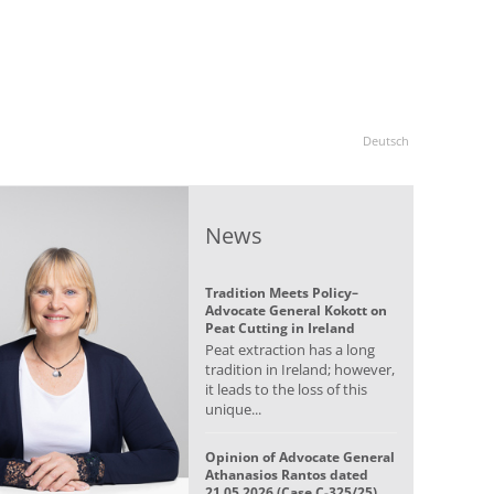
Deutsch
News
Tradition Meets Policy–
Advocate General Kokott on
Peat Cutting in Ireland
Peat extraction has a long
tradition in Ireland; however,
it leads to the loss of this
unique...
Opinion of Advocate General
Athanasios Rantos dated
21.05.2026 (Case C-325/25)