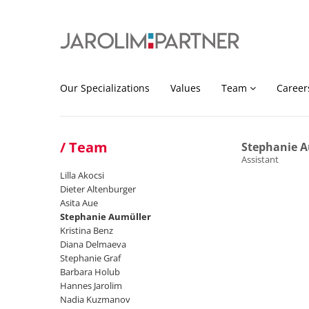
Our Specializations
Values
Team
Career
Team
Stephanie A
Assistant
Lilla Akocsi
Dieter Altenburger
Asita Aue
Stephanie Aumüller
Kristina Benz
Diana Delmaeva
Stephanie Graf
Barbara Holub
Hannes Jarolim
Nadia Kuzmanov