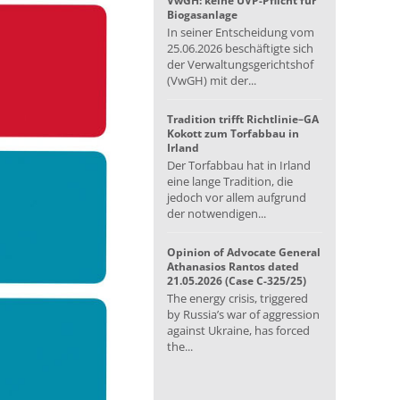
VwGH: keine UVP-Pflicht für
Biogasanlage
In seiner Entscheidung vom
25.06.2026 beschäftigte sich
der Verwaltungsgerichtshof
(VwGH) mit der...
Tradition trifft Richtlinie–GA
Kokott zum Torfabbau in
Irland
Der Torfabbau hat in Irland
eine lange Tradition, die
jedoch vor allem aufgrund
der notwendigen...
Opinion of Advocate General
Athanasios Rantos dated
21.05.2026 (Case C-325/25)
The energy crisis, triggered
by Russia’s war of aggression
against Ukraine, has forced
the...