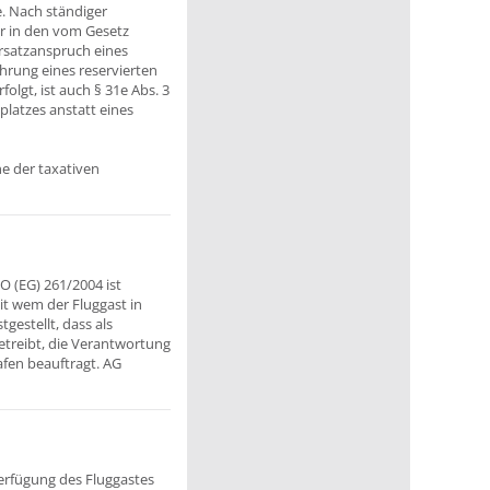
e. Nach ständiger
ur in den vom Gesetz
Ersatzanspruch eines
rung eines reservierten
olgt, ist auch § 31e Abs. 3
platzes anstatt eines
e der taxativen
O (EG) 261/2004 ist
it wem der Fluggast in
gestellt, dass als
etreibt, die Verantwortung
fen beauftragt. AG
Verfügung des Fluggastes