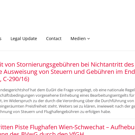
s
Legal Update
Contact
Medien
it von Stornierungsgebühren bei Nichtantritt des
e Ausweisung von Steuern und Gebühren im End
, C-290/16)
desgerichtshof hat dem EuGH die Frage vorgelegt, ob eine nationale Regelu
chäftsbedingungen vorgesehene Einhebung eines Bearbeitungsentgelts für 
ärt, im Widerspruch zu der durch die Verordnung über die Durchführung von
eingeräumten Preisfreiheit steht. Weiters sei zu klären, inwieweit nach der
chnung von Steuern und Flughafengebühren zu erfolgen habe.
itten Piste Flughafen Wien-Schwechat – Aufhebu
ung des BVwG durch den VfGH