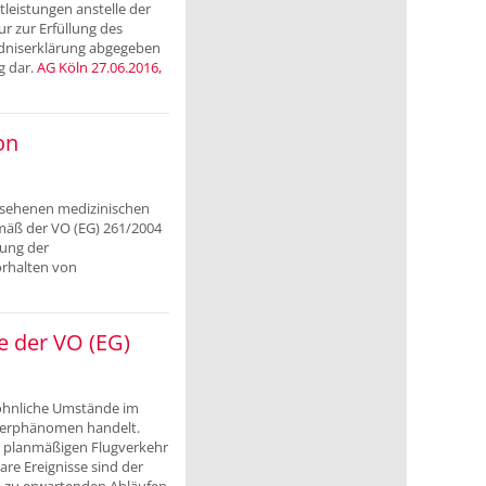
tleistungen anstelle der
r zur Erfüllung des
ndniserklärung abgegeben
g dar.
AG Köln 27.06.2016,
on
gesehenen medizinischen
mäß der VO (EG) 261/2004
tung der
orhalten von
e der VO (EG)
wöhnliche Umstände im
tterphänomen handelt.
n planmäßigen Flugverkehr
re Ereignisse sind der
d zu erwartenden Abläufen