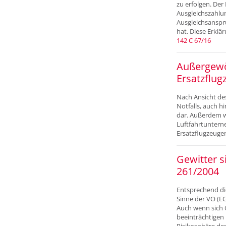
zu erfolgen. Der
Ausgleichszahlun
Ausgleichsanspr
hat. Diese Erklä
142 C 67/16
Außergewö
Ersatzflug
Nach Ansicht de
Notfalls, auch 
dar. Außerdem w
Luftfahrtuntern
Ersatzflugzeugen
Gewitter 
261/2004
Entsprechend di
Sinne der VO (EG
Auch wenn sich 
beeinträchtigen
Risikosphäre de