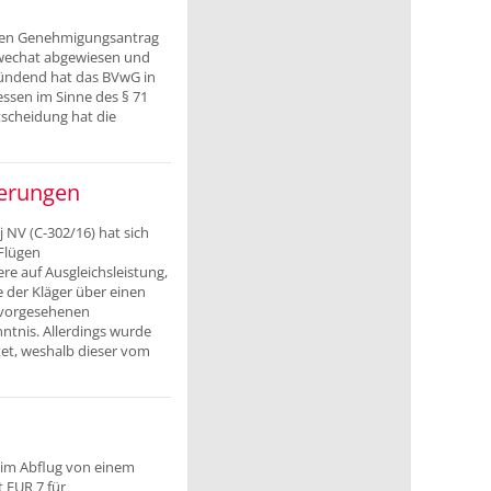
 den Genehmigungsantrag
hwechat abgewiesen und
ründend hat das BVwG in
essen im Sinne des § 71
tscheidung hat die
ierungen
NV (C-302/16) hat sich
Flügen
ere auf Ausgleichsleistung,
e der Kläger über einen
s vorgesehenen
ntnis. Allerdings wurde
itet, weshalb dieser vom
eim Abflug von einem
t EUR 7 für