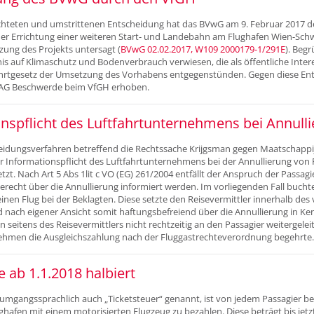
eachteten und umstrittenen Entscheidung hat das BVwG am 9. Februar 2017
r Errichtung einer weiteren Start- und Landebahn am Flughafen Wien-Sc
ung des Projekts untersagt (
BVwG 02.02.2017, W109 2000179-1/291E
). Beg
s auf Klimaschutz und Bodenverbrauch verwiesen, die als öffentliche Inter
tfahrtgesetz der Umsetzung des Vorhabens entgegenstünden. Gegen diese En
 AG Beschwerde beim VfGH erhoben.
nspflicht des Luftfahrtunternehmens bei Annull
idungsverfahren betreffend die Rechtssache Krijgsman gegen Maatschappij 
r Informationspflicht des Luftfahrtunternehmens bei der Annullierung von 
zt. Nach Art 5 Abs 1lit c VO (EG) 261/2004 entfällt der Anspruch der Passagi
erecht über die Annullierung informiert werden. Im vorliegenden Fall bucht
einen Flug bei der Beklagten. Diese setzte den Reisevermittler innerhalb de
nach eigener Ansicht somit haftungsbefreiend über die Annullierung in Ken
n seitens des Reisevermittlers nicht rechtzeitig an den Passagier weitergele
ehmen die Ausgleichszahlung nach der Fluggastrechteverordnung begehrte.
 ab 1.1.2018 halbiert
 umgangssprachlich auch „Ticketsteuer“ genannt, ist von jedem Passagier b
ghafen mit einem motorisierten Flugzeug zu bezahlen. Diese beträgt bis jetz