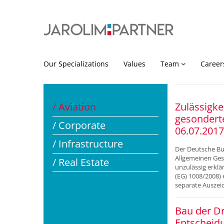
Our Specializations
Values
Team
Career
/ Aviation
Zulässigke
gesondert
/ Corporate
06.07.2017
/ Infrastructure
Der Deutsche Bun
Allgemeinen Ges
/ Real Estate
unzulässig erkl
(EG) 1008/2008) 
separate Auszei
Bau der Dr
Entscheid