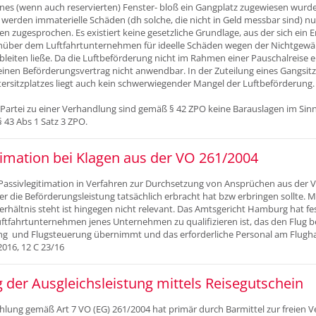
ines (wenn auch reservierten) Fenster- bloß ein Gangplatz zugewiesen wurd
werden immaterielle Schäden (dh solche, die nicht in Geld messbar sind) n
en zugesprochen. Es existiert keine gesetzliche Grundlage, aus der sich ein 
nüber dem Luftfahrtunternehmen für ideelle Schäden wegen der Nichtgewäh
bleiten ließe. Da die Luftbeförderung nicht im Rahmen einer Pauschalreise erf
inen Beförderungsvertrag nicht anwendbar. In der Zuteilung eines Gangsitz
ersitzplatzes liegt auch kein schwerwiegender Mangel der Luftbeförderung.
Partei zu einer Verhandlung sind gemäß § 42 ZPO keine Barauslagen im Sinn
 43 Abs 1 Satz 3 ZPO.
timation bei Klagen aus der VO 261/2004
 Passivlegitimation in Verfahren zur Durchsetzung von Ansprüchen aus der V
r die Beförderungsleistung tatsächlich erbracht hat bzw erbringen sollte. M
rhältnis steht ist hingegen nicht relevant. Das Amtsgericht Hamburg hat fest
ftfahrtunternehmen jenes Unternehmen zu qualifizieren ist, das den Flug b
ung und Flugsteuerung übernimmt und das erforderliche Personal am Flugha
016, 12 C 23/16
 der Ausgleichsleistung mittels Reisegutschein
hlung gemäß Art 7 VO (EG) 261/2004 hat primär durch Barmittel zur freien 