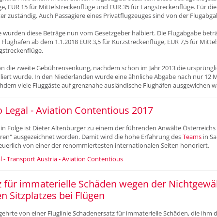
e, EUR 15 für Mittelstreckenflüge und EUR 35 für Langstreckenflüge. Für die
er zuständig. Auch Passagiere eines Privatflugzeuges sind von der Flugabgab
se wurden diese Beträge nun vom Gesetzgeber halbiert. Die Flugabgabe betr
 Flughafen ab dem 1.1.2018 EUR 3,5 für Kurzstreckenflüge, EUR 7,5 für Mitte
gstreckenflüge.
hon die zweite Gebührensenkung, nachdem schon im Jahr 2013 die ursprüng
lliert wurde. In den Niederlanden wurde eine ähnliche Abgabe nach nur 12
chdem viele Fluggäste auf grenznahe ausländische Flughäfen ausgewichen 
Legal - Aviation Contentious 2017
in Folge ist Dieter Altenburger zu einem der führenden Anwälte Österreichs 
ahren" ausgezeichnet worden. Damit wird die hohe Erfahrung des
Teams
in S
euerlich von einer der renommiertesten internationalen Seiten honoriert.
- Transport Austria - Aviation Contentious
z für immaterielle Schäden wegen der Nichtgewä
 Sitzplatzes bei Flügen
gehrte von einer Fluglinie Schadenersatz für immaterielle Schäden, die ihm