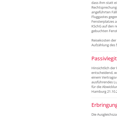
dass ihm statt e
Rechtsprechung 
angeführten Fäll
Fluggastes gege
Fensterplatzes a
KSchG auf den re
gebuchten Fenst
Reisekosten der 
Aufzählung des §
Passivlegi
Hinsichtlich der
entscheidend, we
einem Vertragsve
ausführendes Lu
für die Abwickl
Hamburg 21.10.2
Erbringung
Die Ausgleichsza