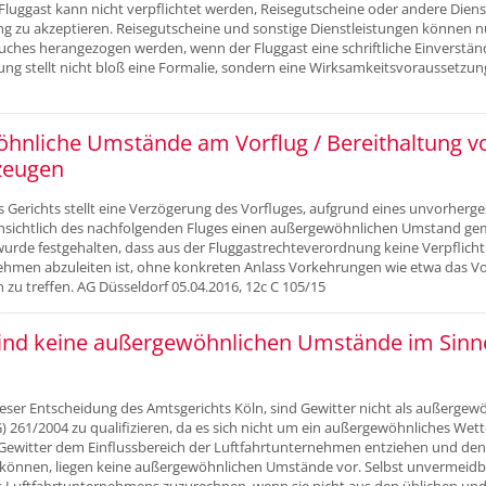
 Fluggast kann nicht verpflichtet werden, Reisegutscheine oder andere Diens
g zu akzeptieren. Reisegutscheine und sonstige Dienstleistungen können nu
uches herangezogen werden, wenn der Fluggast eine schriftliche Einverstä
rung stellt nicht bloß eine Formalie, sondern eine Wirksamkeitsvoraussetzun
hnliche Umstände am Vorflug / Bereithaltung v
zeugen
s Gerichts stellt eine Verzögerung des Vorfluges, aufgrund eines unvorher
hinsichtlich des nachfolgenden Fluges einen außergewöhnlichen Umstand ge
urde festgehalten, dass aus der Fluggastrechteverordnung keine Verpflich
ehmen abzuleiten ist, ohne konkreten Anlass Vorkehrungen wie etwa das V
 zu treffen. AG Düsseldorf 05.04.2016, 12c C 105/15
sind keine außergewöhnlichen Umstände im Sinn
eser Entscheidung des Amtsgerichts Köln, sind Gewitter nicht als außerge
) 261/2004 zu qualifizieren, da es sich nicht um ein außergewöhnliches We
Gewitter dem Einflussbereich der Luftfahrtunternehmen entziehen und de
 können, liegen keine außergewöhnlichen Umstände vor. Selbst unvermeidba
s Luftfahrtunternehmens zuzurechnen, wenn sie nicht aus den üblichen un