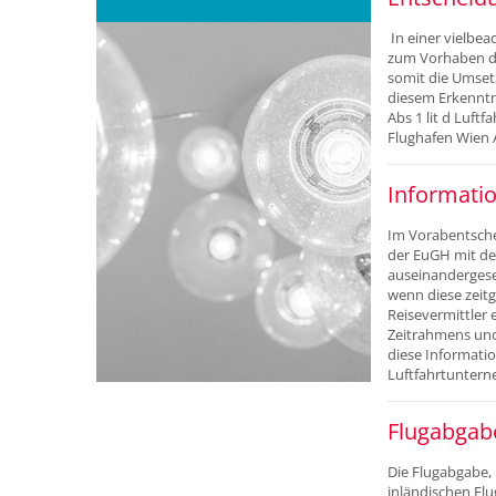
In einer vielb
zum Vorhaben de
somit die Umsetz
diesem Erkenntni
Abs 1 lit d Luf
Flughafen Wien
Informatio
Im Vorabentsche
der EuGH mit de
auseinandergeset
wenn diese zeitg
Reisevermittler 
Zeitrahmens und 
diese Informatio
Luftfahrtuntern
Flugabgabe
Die Flugabgabe,
inländischen Flu