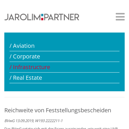
/ Aviation
/ Corporate
/ Infrastructure
/ Real Estate
Reichweite von Feststellungsbescheiden
BVwG 13.09.2019, W193 2222211-1
Das BVwG setzte sich mit der Frage auseinander, wie weit eine UVP-