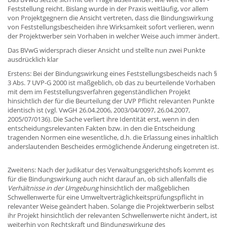
Feststellung reicht. Bislang wurde in der Praxis weitläufig, vor allem
von Projektgegnern die Ansicht vertreten, dass die Bindungswirkung
von Feststellungsbescheiden ihre Wirksamkeit sofort verlieren, wenn
der Projektwerber sein Vorhaben in welcher Weise auch immer ändert.
Das BVwG widersprach dieser Ansicht und stellte nun zwei Punkte
ausdrücklich klar
Erstens: Bei der Bindungswirkung eines Feststellungsbescheids nach §
3 Abs. 7 UVP-G 2000 ist maßgeblich, ob das zu beurteilende Vorhaben
mit dem im Feststellungsverfahren gegenständlichen Projekt
hinsichtlich der für die Beurteilung der UVP Pflicht relevanten Punkte
identisch ist (vgl. VwGH 26.04.2006, 2003/04/0097, 26.04.2007,
2005/07/0136). Die Sache verliert ihre Identität erst, wenn in den
entscheidungsrelevanten Fakten bzw. in den die Entscheidung
tragenden Normen eine wesentliche, d.h. die Erlassung eines inhaltlich
anderslautenden Bescheides ermöglichende Änderung eingetreten ist.
Zweitens: Nach der Judikatur des Verwaltungsgerichtshofs kommt es
für die Bindungswirkung auch nicht darauf an, ob sich allenfalls die
Verhältnisse in der Umgebung
hinsichtlich der maßgeblichen
Schwellenwerte für eine Umweltverträglichkeitsprüfungspflicht in
relevanter Weise geändert haben. Solange die Projektwerberin selbst
ihr Projekt hinsichtlich der relevanten Schwellenwerte nicht ändert, ist
weiterhin von Rechtskraft und Bindungswirkung des