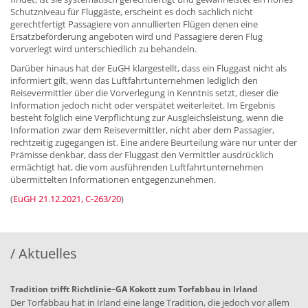
Schutzniveau für Fluggäste, erscheint es doch sachlich nicht
gerechtfertigt Passagiere von annullierten Flügen denen eine
Ersatzbeförderung angeboten wird und Passagiere deren Flug
vorverlegt wird unterschiedlich zu behandeln.
Darüber hinaus hat der EuGH klargestellt, dass ein Fluggast nicht als
informiert gilt, wenn das Luftfahrtunternehmen lediglich den
Reisevermittler über die Vorverlegung in Kenntnis setzt, dieser die
Information jedoch nicht oder verspätet weiterleitet. Im Ergebnis
besteht folglich eine Verpflichtung zur Ausgleichsleistung, wenn die
Information zwar dem Reisevermittler, nicht aber dem Passagier,
rechtzeitig zugegangen ist. Eine andere Beurteilung wäre nur unter der
Prämisse denkbar, dass der Fluggast den Vermittler ausdrücklich
ermächtigt hat, die vom ausführenden Luftfahrtunternehmen
übermittelten Informationen entgegenzunehmen.
(
EuGH 21.12.2021, C-263/20
)
/ Aktuelles
Tradition trifft Richtlinie–GA Kokott zum Torfabbau in Irland
Der Torfabbau hat in Irland eine lange Tradition, die jedoch vor allem