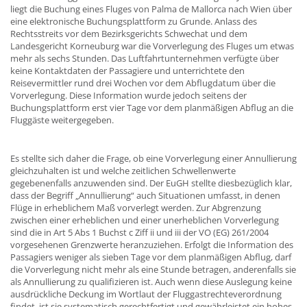
liegt die Buchung eines Fluges von Palma de Mallorca nach Wien über
eine elektronische Buchungsplattform zu Grunde. Anlass des
Rechtsstreits vor dem Bezirksgerichts Schwechat und dem
Landesgericht Korneuburg war die Vorverlegung des Fluges um etwas
mehr als sechs Stunden. Das Luftfahrtunternehmen verfügte über
keine Kontaktdaten der Passagiere und unterrichtete den
Reisevermittler rund drei Wochen vor dem Abflugdatum über die
Vorverlegung. Diese Information wurde jedoch seitens der
Buchungsplattform erst vier Tage vor dem planmäßigen Abflug an die
Fluggäste weitergegeben.
Es stellte sich daher die Frage, ob eine Vorverlegung einer Annullierung
gleichzuhalten ist und welche zeitlichen Schwellenwerte
gegebenenfalls anzuwenden sind. Der EuGH stellte diesbezüglich klar,
dass der Begriff „Annullierung“ auch Situationen umfasst, in denen
Flüge in erheblichem Maß vorverlegt werden. Zur Abgrenzung
zwischen einer erheblichen und einer unerheblichen Vorverlegung
sind die in Art 5 Abs 1 Buchst c Ziff ii und iii der VO (EG) 261/2004
vorgesehenen Grenzwerte heranzuziehen. Erfolgt die Information des
Passagiers weniger als sieben Tage vor dem planmäßigen Abflug, darf
die Vorverlegung nicht mehr als eine Stunde betragen, anderenfalls sie
als Annullierung zu qualifizieren ist. Auch wenn diese Auslegung keine
ausdrückliche Deckung im Wortlaut der Fluggastrechteverordnung
findet, ist sie systematisch gerechtfertigt und gewährleistet ein hohes