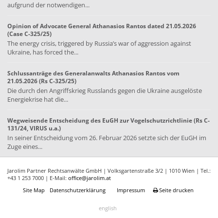
aufgrund der notwendigen...
Opinion of Advocate General Athanasios Rantos dated 21.05.2026
(Case C-325/25)
The energy crisis, triggered by Russia’s war of aggression against
Ukraine, has forced the...
Schlussanträge des Generalanwalts Athanasios Rantos vom
21.05.2026 (Rs C-325/25)
Die durch den Angriffskrieg Russlands gegen die Ukraine ausgelöste
Energiekrise hat die...
Wegweisende Entscheidung des EuGH zur Vogelschutzrichtlinie (Rs C-
131/24, VIRUS u.a.)
In seiner Entscheidung vom 26. Februar 2026 setzte sich der EuGH im
Zuge eines...
Jarolim Partner Rechtsanwälte GmbH | Volksgartenstraße 3/2 | 1010 Wien | Tel.:
+43 1 253 7000 | E-Mail:
office@jarolim.at
Site Map
Datenschutzerklärung
Impressum
Seite drucken
english