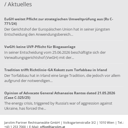
/ Aktuelles
EuGH weitet Pflicht zur strategischen Umweltprüfung aus (Rs C-
771/24)
Der Gerichtshof der Europäischen Union hat in seiner jüngsten
Entscheidung den Anwendungsbereich...
VwGH: keine UVP-Pflicht für Biogasanlage
In seiner Entscheidung vom 25.06.2026 beschäftigte sich der
Verwaltungsgerichtshof (VwGH) mit der...
Tradition trifft Richtlinie–GA Kokott zum Torfabbau in Irland
Der Torfabbau hat in Irland eine lange Tradition, die jedoch vor allem
aufgrund der notwendigen...
Opinion of Advocate General Athanasios Rantos dated 21.05.2026
(Case C-325/25)
The energy crisis, triggered by Russia’s war of aggression against
Ukraine, has forced the...
Jarolim Partner Rechtsanwälte GmbH | Volksgartenstraße 3/2 | 1010 Wien | Tel.:
+43 1 253 7000 | E-Mail:
office@jarolim.at