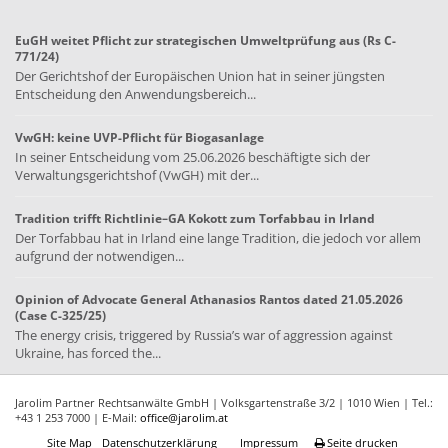
EuGH weitet Pflicht zur strategischen Umweltprüfung aus (Rs C-
771/24)
Der Gerichtshof der Europäischen Union hat in seiner jüngsten
Entscheidung den Anwendungsbereich...
VwGH: keine UVP-Pflicht für Biogasanlage
In seiner Entscheidung vom 25.06.2026 beschäftigte sich der
Verwaltungsgerichtshof (VwGH) mit der...
Tradition trifft Richtlinie–GA Kokott zum Torfabbau in Irland
Der Torfabbau hat in Irland eine lange Tradition, die jedoch vor allem
aufgrund der notwendigen...
Opinion of Advocate General Athanasios Rantos dated 21.05.2026
(Case C-325/25)
The energy crisis, triggered by Russia’s war of aggression against
Ukraine, has forced the...
Jarolim Partner Rechtsanwälte GmbH | Volksgartenstraße 3/2 | 1010 Wien | Tel.:
+43 1 253 7000 | E-Mail:
office@jarolim.at
Site Map
Datenschutzerklärung
Impressum
Seite drucken