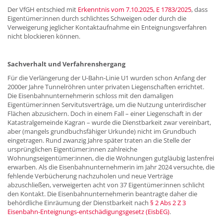
Der VfGH entschied mit
Erkenntnis vom 7.10.2025, E 1783/2025
, dass
Eigentümer:innen durch schlichtes Schweigen oder durch die
Verweigerung jeglicher Kontaktaufnahme ein Enteignungsverfahren
nicht blockieren können.
Sachverhalt und Verfahrenshergang
Für die Verlängerung der U-Bahn-Linie U1 wurden schon Anfang der
2000er Jahre Tunnelröhren unter privaten Liegenschaften errichtet.
Die Eisenbahnunternehmerin schloss mit den damaligen
Eigentümer:innen Servitutsverträge, um die Nutzung unterirdischer
Flächen abzusichern. Doch in einem Fall – einer Liegenschaft in der
Katastralgemeinde Kagran – wurde die Dienstbarkeit zwar vereinbart,
aber (mangels grundbuchsfähiger Urkunde) nicht im Grundbuch
eingetragen. Rund zwanzig Jahre später traten an die Stelle der
ursprünglichen Eigentümer:innen zahlreiche
Wohnungseigentümer:innen, die die Wohnungen gutgläubig lastenfrei
erwarben. Als die Eisenbahnunternehmerin im Jahr 2024 versuchte, die
fehlende Verbücherung nachzuholen und neue Verträge
abzuschließen, verweigerten acht von 37 Eigentümer:innen schlicht
den Kontakt. Die Eisenbahnunternehmerin beantragte daher die
behördliche Einräumung der Dienstbarkeit nach
§ 2 Abs 2 Z 3
Eisenbahn-Enteignungs-entschädigungsgesetz (EisbEG)
.