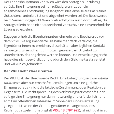
Der Landeshauptmann von Wien wies den Antrag als unzulässig
zurück: Eine Enteignung sei nur zulässig, wenn zuvor ein
angemessenes Entschädigungsangebot, idealerweise auf Basis eines
Gutachtens, unterbreitet und abgelehnt worden sei. Die Beschwerde
beim Verwaltungsgericht Wien blieb erfolglos – auch dort hieß es, die
Antragstellerin habe nicht ausreichend versucht, eine einvernehmliche
Lösung zu erzielen.
Dagegen erhob die Eisenbahnunternehmerin eine Beschwerde vor
dem VfGH. Sie argumentierte, sie habe mehrfach versucht, die
Eigentümer:innen zu erreichen, diese hätten aber jeglichen Kontakt
verweigert. Es sei schlicht unmöglich gewesen, ein Angebot zu
unterbreiten, das abgelehnt werden könnte. Das Verwaltungsgericht
habe dies nicht gewürdigt und dadurch den Gleichheitssatz verletzt
und willkürlich gehandelt.
Der VfGH zieht klare Grenzen
Der VfGH gab der Beschwerde Recht. Eine Enteignung sei zwar
ultima
ratio
, setze aber nur ernsthafte Bemühungen um eine gütliche
Einigung voraus – nicht die faktische Zustimmung oder Reaktion der
Gegenseite. Die Rechtsprechung des Verfassungsgerichtshofes, der
zufolge eine Enteignung nur dann notwendig und erforderlich - und
somit im öffentlichen Interesse im Sinne der Bundesverfassung
gelegen – ist, wenn der Grundeigentümer ein angemessenes
Kaufanbot abgelehnt hat (vgl zB
VfSlg 13.579/1993
), ist nicht dahin zu