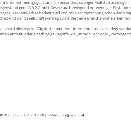
chem) Unternehmensgegenstand ein besonders strenger Maßstab anzulegen (
genstand gemäß § 2 GmbH-Gesetz auch zwingend notwendiger Bestandtei
rtrages). Die Verwechselbarkeit wird von der Rechtsprechung schon dann be
h ist und der Gesellschaftsvertrag zumindest eine Branchennähe erkennen l
anz wird dies regelmäßig dort haben, wo Unternehmenssitze verlegt werden
men enthält, oder einschlägige Begriffe wie „Immobilien“ oder „Vermögens
 Wien | Tel.: +43 1 253 7000 | E-Mail:
office@jarolim.at