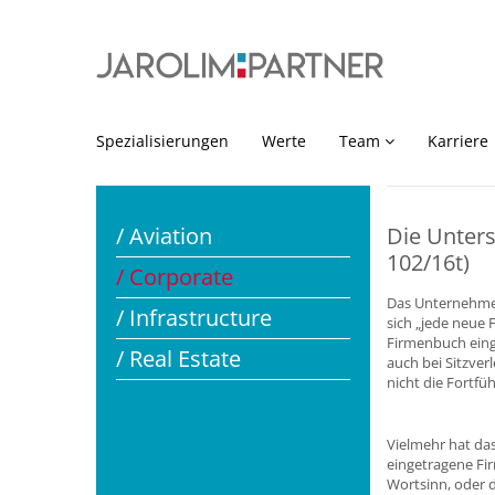
Spezialisierungen
Werte
Team
Karriere
/ Aviation
Die Unter
102/16t)
/ Corporate
Das Unternehmen
/ Infrastructure
sich „jede neue
Firmenbuch eing
/ Real Estate
auch bei Sitzver
nicht die Fortfü
Vielmehr hat das
eingetragene Fi
Wortsinn, oder 