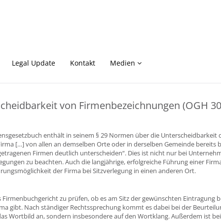
Legal Update
Kontakt
Medien
scheidbarkeit von Firmenbezeichnungen (OGH 30
sgesetzbuch enthält in seinem § 29 Normen über die Unterscheidbarkeit
 Firma […] von allen an demselben Orte oder in derselben Gemeinde bereits
etragenen Firmen deutlich unterscheiden“. Dies ist nicht nur bei Untern
legungen zu beachten. Auch die langjährige, erfolgreiche Führung einer Firm
hrungsmöglichkeit der Firma bei Sitzverlegung in einen anderen Ort.
 Firmenbuchgericht zu prüfen, ob es am Sitz der gewünschten Eintragung be
rma gibt. Nach ständiger Rechtssprechung kommt es dabei bei der Beurteilu
das Wortbild an, sondern insbesondere auf den Wortklang. Außerdem ist b