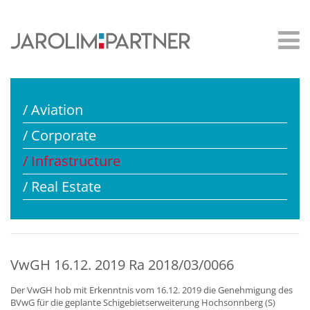
/ Aviation
/ Corporate
/ Infrastructure
/ Real Estate
VwGH 16.12. 2019 Ra 2018/03/0066
Der VwGH hob mit Erkenntnis vom 16.12. 2019 die Genehmigung des
BVwG für die geplante Schigebietserweiterung Hochsonnberg (S)