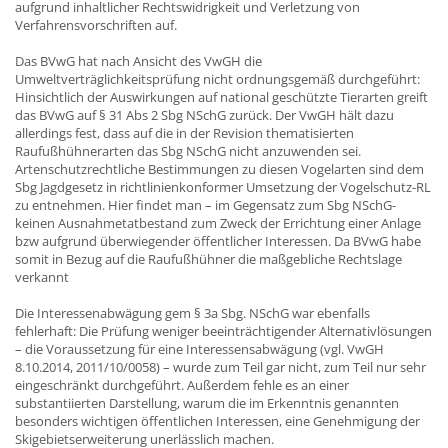
aufgrund inhaltlicher Rechtswidrigkeit und Verletzung von
Verfahrensvorschriften auf.
Das BVwG hat nach Ansicht des VwGH die
Umweltverträglichkeitsprüfung nicht ordnungsgemäß durchgeführt:
Hinsichtlich der Auswirkungen auf national geschützte Tierarten greift
das BVwG auf § 31 Abs 2 Sbg NSchG zurück. Der VwGH hält dazu
allerdings fest, dass auf die in der Revision thematisierten
Raufußhühnerarten das Sbg NSchG nicht anzuwenden sei.
Artenschutzrechtliche Bestimmungen zu diesen Vogelarten sind dem
Sbg Jagdgesetz in richtlinienkonformer Umsetzung der Vogelschutz-RL
zu entnehmen. Hier findet man – im Gegensatz zum Sbg NSchG-
keinen Ausnahmetatbestand zum Zweck der Errichtung einer Anlage
bzw aufgrund überwiegender öffentlicher Interessen. Da BVwG habe
somit in Bezug auf die Raufußhühner die maßgebliche Rechtslage
verkannt
Die Interessenabwägung gem § 3a Sbg. NSchG war ebenfalls
fehlerhaft: Die Prüfung weniger beeinträchtigender Alternativlösungen
– die Voraussetzung für eine Interessensabwägung (vgl. VwGH
8.10.2014, 2011/10/0058) – wurde zum Teil gar nicht, zum Teil nur sehr
eingeschränkt durchgeführt. Außerdem fehle es an einer
substantiierten Darstellung, warum die im Erkenntnis genannten
besonders wichtigen öffentlichen Interessen, eine Genehmigung der
Skigebietserweiterung unerlässlich machen.