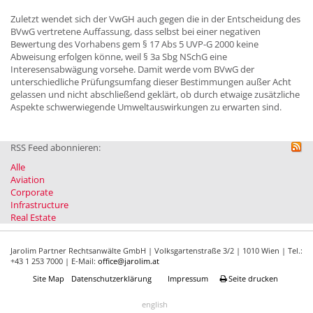
Zuletzt wendet sich der VwGH auch gegen die in der Entscheidung des
BVwG vertretene Auffassung, dass selbst bei einer negativen
Bewertung des Vorhabens gem § 17 Abs 5 UVP-G 2000 keine
Abweisung erfolgen könne, weil § 3a Sbg NSchG eine
Interesensabwägung vorsehe. Damit werde vom BVwG der
unterschiedliche Prüfungsumfang dieser Bestimmungen außer Acht
gelassen und nicht abschließend geklärt, ob durch etwaige zusätzliche
Aspekte schwerwiegende Umweltauswirkungen zu erwarten sind.
RSS Feed abonnieren:
Alle
Aviation
Corporate
Infrastructure
Real Estate
Jarolim Partner Rechtsanwälte GmbH | Volksgartenstraße 3/2 | 1010 Wien | Tel.:
+43 1 253 7000 | E-Mail:
office@jarolim.at
Site Map
Datenschutzerklärung
Impressum
Seite drucken
english