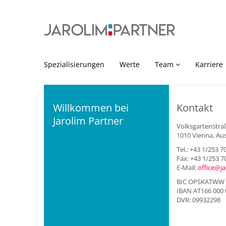
Spezialisierungen
Werte
Team
Karriere
Willkommen bei
Kontakt
Jarolim Partner
Volksgartenstra
1010 Vienna, Aus
Tel.: +43 1/253 7
Fax: +43 1/253 7
E-Mail:
office@ja
BIC OPSKATWW
IBAN AT166 000 
DVR: 09932298