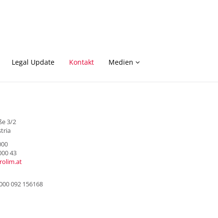
Legal Update
Kontakt
Medien
ße 3/2
tria
000
000 43
rolim.at
000 092 156168