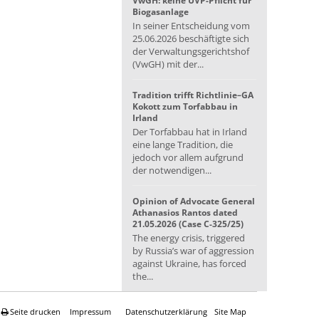
VwGH: keine UVP-Pflicht für
Biogasanlage
In seiner Entscheidung vom
25.06.2026 beschäftigte sich
der Verwaltungsgerichtshof
(VwGH) mit der...
Tradition trifft Richtlinie–GA
Kokott zum Torfabbau in
Irland
Der Torfabbau hat in Irland
eine lange Tradition, die
jedoch vor allem aufgrund
der notwendigen...
Opinion of Advocate General
Athanasios Rantos dated
21.05.2026 (Case C-325/25)
The energy crisis, triggered
by Russia’s war of aggression
against Ukraine, has forced
the...
Seite drucken
Impressum
Datenschutzerklärung
Site Map