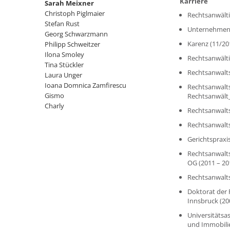
Karriere
Sarah Meixner
Christoph Piglmaier
Rechtsanwälti
Stefan Rust
Unternehmensj
Georg Schwarzmann
Karenz (11/20
Philipp Schweitzer
Ilona Smoley
Rechtsanwälti
Tina Stückler
Rechtsanwalts
Laura Unger
Ioana Domnica Zamfirescu
Rechtsanwalt
Gismo
Rechtsanwält
Charly
Rechtsanwalts
Rechtsanwalts
Gerichtspraxi
Rechtsanwalts
OG (2011 – 20
Rechtsanwalts
Doktorat der 
Innsbruck (20
Universitätsas
und Immobilie