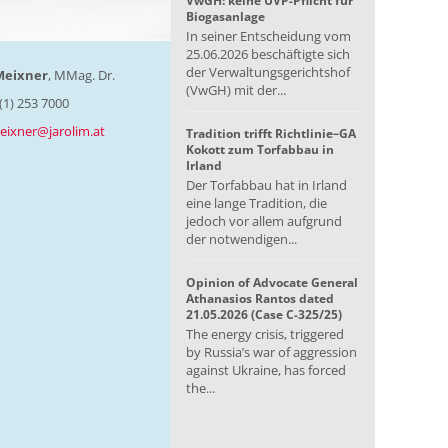
VwGH: keine UVP-Pflicht für
Biogasanlage
In seiner Entscheidung vom
25.06.2026 beschäftigte sich
der Verwaltungsgerichtshof
Meixner
MMag. Dr.
(VwGH) mit der...
 (1) 253 7000
eixner@jarolim.at
Tradition trifft Richtlinie–GA
Kokott zum Torfabbau in
Irland
Der Torfabbau hat in Irland
eine lange Tradition, die
jedoch vor allem aufgrund
der notwendigen...
Opinion of Advocate General
Athanasios Rantos dated
21.05.2026 (Case C-325/25)
The energy crisis, triggered
by Russia’s war of aggression
against Ukraine, has forced
the...