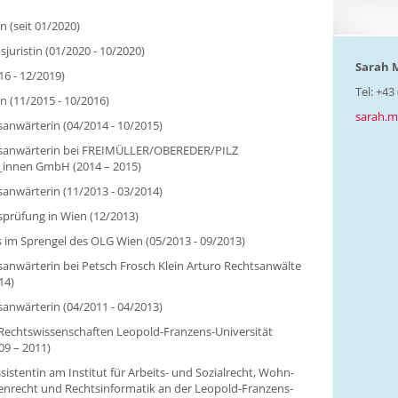
n (seit 01/2020)
uristin (01/2020 - 10/2020)
Sarah 
16 - 12/2019)
Tel: +43
n (11/2015 - 10/2016)
sarah.m
anwärterin (04/2014 - 10/2015)
sanwärterin bei FREIMÜLLER/OBEREDER/PILZ
_innen GmbH (2014 – 2015)
anwärterin (11/2013 - 03/2014)
prüfung in Wien (12/2013)
s im Sprengel des OLG Wien (05/2013 - 09/2013)
anwärterin bei Petsch Frosch Klein Arturo Rechtsanwälte
14)
anwärterin (04/2011 - 04/2013)
Rechtswissenschaften Leopold-Franzens-Universität
09 – 2011)
sistentin am Institut für Arbeits- und Sozialrecht, Wohn-
nrecht und Rechtsinformatik an der Leopold-Franzens-