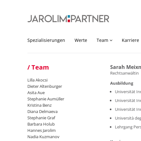
Spezialisierungen
Werte
Team
Karriere
Team
Sarah Meixn
Rechtsanwältin
Lilla Akocsi
Ausbildung
Dieter Altenburger
Universität In
Asita Aue
Stephanie Aumüller
Universität In
Kristina Benz
Universität In
Diana Delmaeva
Stephanie Graf
Università deg
Barbara Holub
Lehrgang Per
Hannes Jarolim
Nadia Kuzmanov