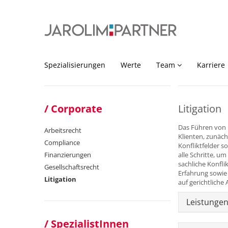
Spezialisierungen
Werte
Team
Karriere
Corporate
Litigation
Das Führen von 
Arbeitsrecht
Klienten, zunäch
Compliance
Konfliktfelder s
Finanzierungen
alle Schritte, u
sachliche Konfl
Gesellschaftsrecht
Erfahrung sowie
Litigation
auf gerichtliche
Leistunge
SpezialistInnen