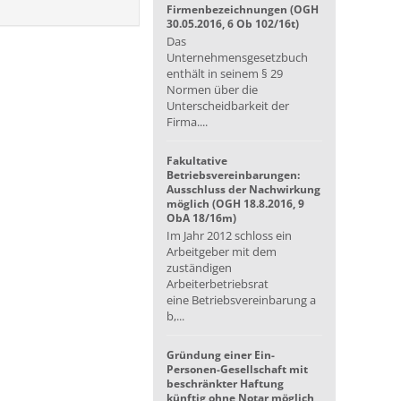
Firmenbezeichnungen (OGH
30.05.2016, 6 Ob 102/16t)
Das
Unternehmensgesetzbuch
enthält in seinem § 29
Normen über die
Unterscheidbarkeit der
Firma....
Fakultative
Betriebsvereinbarungen:
Ausschluss der Nachwirkung
möglich (OGH 18.8.2016, 9
ObA 18/16m)
Im Jahr 2012 schloss ein
Arbeitgeber mit dem
zuständigen
Arbeiterbetriebsrat
eine Betriebsvereinbarung a
b,...
Gründung einer Ein-
Personen-Gesellschaft mit
beschränkter Haftung
künftig ohne Notar möglich