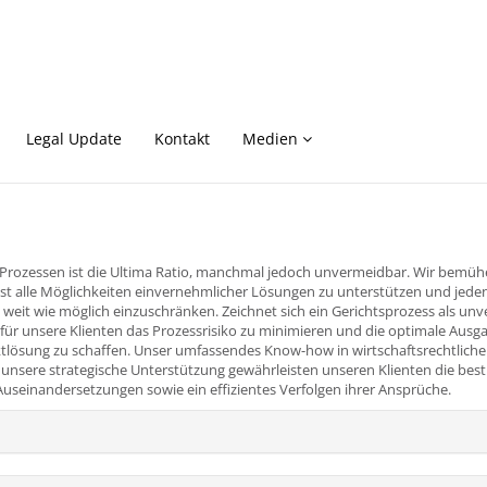
Legal Update
Kontakt
Medien
Prozessen ist die Ultima Ratio, manchmal jedoch unvermeidbar. Wir bemüh
st alle Möglichkeiten einvernehmlicher Lösungen zu unterstützen und jeden
o weit wie möglich einzuschränken. Zeichnet sich ein Gerichtsprozess als un
m für unsere Klienten das Prozessrisiko zu minimieren und die optimale Ausg
iktlösung zu schaffen. Unser umfassendes Know-how in wirtschaftsrechtlich
 unsere strategische Unterstützung gewährleisten unseren Klienten die bes
 Auseinandersetzungen sowie ein effizientes Verfolgen ihrer Ansprüche.
n