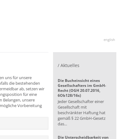
english
/ Aktuelles
en uns für unsere
Die Bucheinsicht eines
falls die bestehenden
Gesellschafters im GmbH-
vermeidbar ab, setzen wir
Recht (OGH 20.07.2016,
angsposition für eine
6Ob128/16s)
en Belangen, unsere
Jeder Gesellschafter einer
tmögliche Vorbereitung
Gesellschaft mit
beschränkter Haftung hat
gemäß § 22 GmbH-Gesetz
das...
Die Unterscheidbarkeit von