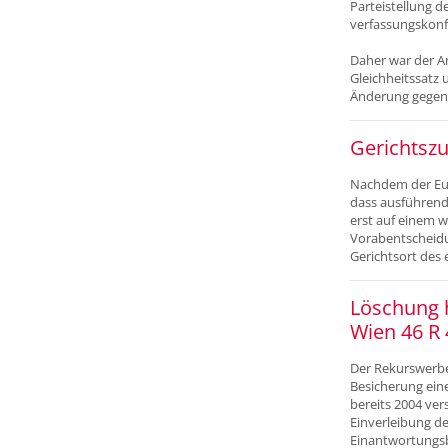
Parteistellung 
verfassungskonf
Daher war der A
Gleichheitssatz
Änderung gegenü
Gerichtszu
Nachdem der Eur
dass ausführende
erst auf einem w
Vorabentscheidu
Gerichtsort des
Löschung 
Wien 46 R 
Der Rekurswerbe
Besicherung eine
bereits 2004 ve
Einverleibung de
Einantwortungsbe