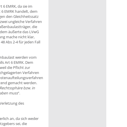
 6 EMRK, da sie im
rt 6 EMRK handelt, dem
gen den Gleichheitssatz
G zwei ungleiche Verfahren
raßenbaulastträger, die
erdem äußerte das LVwG
ng mache nicht klar,
8 Abs 2-4 für jeden Fall
ßenbaulast werden vom
alls Art 6 EMRK. Dem
eil die Pflicht zur
chgelagerten Verfahren
ostenaufteilungsverfahren
ltend gemacht werden.
 Rechtssphäre bzw. in
 haben muss
“.
Verletzung des
lich an, da sich weder
zgebers sei, die