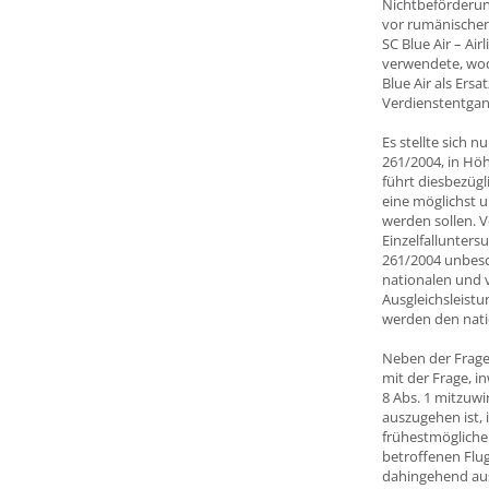
Nichtbeförderun
vor rumänischen
SC Blue Air – Ai
verwendete, wodu
Blue Air als Ersa
Verdienstentgang
Es stellte sich n
261/2004, in Hö
führt diesbezügl
eine möglichst u
werden sollen. V
Einzelfallunters
261/2004 unbesc
nationalen und 
Ausgleichsleist
werden den nati
Neben der Frage
mit der Frage, i
8 Abs. 1 mitzuw
auszugehen ist, 
frühestmöglichen
betroffenen Flug
dahingehend aus