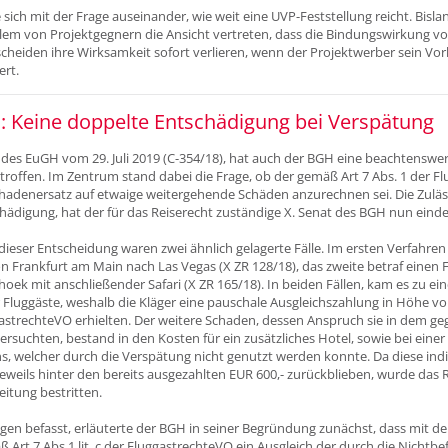
sich mit der Frage auseinander, wie weit eine UVP-Feststellung reicht. Bisla
allem von Projektgegnern die Ansicht vertreten, dass die Bindungswirkung v
cheiden ihre Wirksamkeit sofort verlieren, wenn der Projektwerber sein Vo
rt.
: Keine doppelte Entschädigung bei Verspätung
 des EuGH vom 29. Juli 2019 (C-354/18), hat auch der BGH eine beachtensw
troffen. Im Zentrum stand dabei die Frage, ob der gemäß Art 7 Abs. 1 der 
hadenersatz auf etwaige weitergehende Schäden anzurechnen sei. Die Zuläss
hädigung, hat der für das Reiserecht zuständige X. Senat des BGH nun eind
eser Entscheidung waren zwei ähnlich gelagerte Fälle. Im ersten Verfahren
n Frankfurt am Main nach Las Vegas (X ZR 128/18), das zweite betraf einen 
ek mit anschließender Safari (X ZR 165/18). In beiden Fällen, kam es zu ei
Fluggäste, weshalb die Kläger eine pauschale Ausgleichszahlung in Höhe vo
uggastrechteVO erhielten. Der weitere Schaden, dessen Anspruch sie in dem 
rsuchten, bestand in den Kosten für ein zusätzliches Hotel, sowie bei einer 
s, welcher durch die Verspätung nicht genutzt werden konnte. Da diese ind
eweils hinter den bereits ausgezahlten EUR 600,- zurückblieben, wurde das R
itung bestritten.
gen befasst, erläuterte der BGH in seiner Begründung zunächst, dass mit d
Art 7 Abs 1 lit. c der FluggastrechteVO ein Ausgleich der durch die Nicht