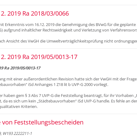
2. 2019 Ra 2018/03/0066
t Erkenntnis vom 16.12. 2019 die Genehmigung des BVwG für die geplante 
 aufgrund inhaltlicher Rechtswidrigkeit und Verletzung von Verfahrensvors
ch Ansicht des VwGH die Umweltverträglichkeitsprüfung nicht ordnungsge
2. 2019 Ra 2019/05/0013-17
9 Ra 2019/05/0013-17
 mit einer außerordentlichen Revision hatte sich der VwGH mit der Frage
bauvorhaben“ iSd Anhanges 1 Z18 lit b UVP-G 2000 vorliegt.
r haben gem § 3 Abs 7 UVP-G die Feststellung beantragt, für ihr Vorhaben „
t, da es sich um kein „Städtebauvorhaben“ iSd UVP-G handle. Es fehle an den
ualitativen Kriterien.
 von Feststellungsbescheiden
, W193 2222211-1