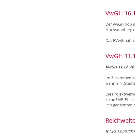
VwGH 16.1
Der VwGH hob mi
Hochsonnberg (S)
Das BVwG hat na
VwGH 11.1
VwGH 11.12. 201
Im Zusammenhang
wann ein „Städte
Die Projektwerbe
keine UVP-Pflich
lit b genannten q
Reichweite
BVwG 13.09.2019