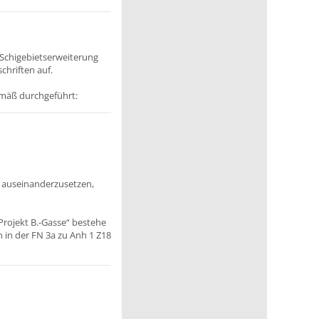
Schigebietserweiterung
chriften auf.
mäß durchgeführt:
 auseinanderzusetzen,
Projekt B.-Gasse“ bestehe
 in der FN 3a zu Anh 1 Z18