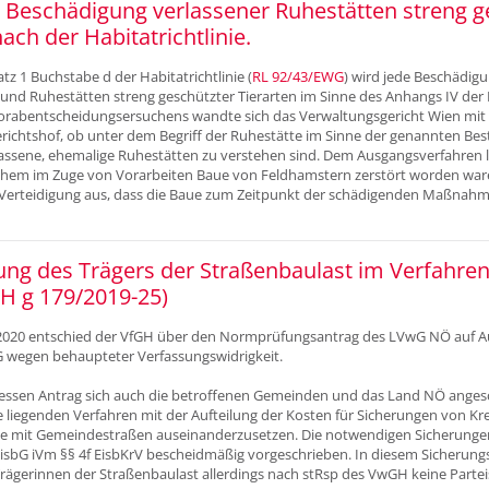
 Beschädigung verlassener Ruhestätten streng g
ach der Habitatrichtlinie.
atz 1 Buchstabe d der Habitatrichtlinie (
RL 92/43/EWG
) wird jede Beschädig
und Ruhestätten streng geschützter Tierarten im Sinne des Anhangs IV der R
rabentscheidungsersuchens wandte sich das Verwaltungsgericht Wien mit 
richtshof, ob unter dem Begriff der Ruhestätte im Sinne der genannten B
lassene, ehemalige Ruhestätten zu verstehen sind. Dem Ausgangsverfahren li
chem im Zuge von Vorarbeiten Baue von Feldhamstern zerstört worden ware
r Verteidigung aus, dass die Baue zum Zeitpunkt der schädigenden Maßnah
lung des Trägers der Straßenbaulast im Verfahre
H g 179/2019-25)
2020 entschied der VfGH über den Normprüfungsantrag des LVwG NÖ auf Au
bG wegen behaupteter Verfassungswidrigkeit.
ssen Antrag sich auch die betroffenen Gemeinden und das Land NÖ angesc
e liegenden Verfahren mit der Aufteilung der Kosten für Sicherungen von K
ke mit Gemeindestraßen auseinanderzusetzen. Die notwendigen Sicherung
EisbG iVm §§ 4f EisbKrV bescheidmäßig vorgeschrieben. In diesem Sicherun
ägerinnen der Straßenbaulast allerdings nach stRsp des VwGH keine Parteis