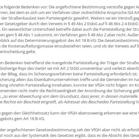
e folgende Bedenken vor: Die angefochtene Bestimmung verstoße gegen Art
ren, bei dem es sich um ein Verfahren über zivilrechtliche Ansprüche iSd A
r der Straßenbaulast kein Parteiengehör gewährt. Weiters sei ein Verstoß ge
 der Gesetzgeber durch den Verweis in § 49 Abs 2 EisbG auf § 48 Abs 2-4 Eisb
. Ein wesentlicher Unterschied betreffe dabei auch die Parteistellung der St
ren gem § 48 Abs 1 zukommt, im Verfahren gem § 49 Abs 2 aber nicht. Auß
blick auf das Determinierungsgebot des Art 18 B-VG: Die Gesetzesbestimmu
 die Kostenaufteilungsmasse einzubeziehen seien, und ob der Verweis auf § 4
entscheidung gelte.
en Bedenken betreffend die mangelnde Parteistellung der Träger der Stra
e bisherige Rspr des VwGH sei mit Art 2 StGG unvereinbar und verletzt ebenf
r BReg, dass im Sicherungsverfahren keine Parteistellung erforderlich ist, w
Sicherung allein das Eisenbahnunternehmen treffe und die Gemeinden im na
lung ohnehin Parteistellung innehaben, konnte der VfGH nicht folgen: im K
meinden nicht mehr die Rechtswidrigkeit der Anordnung der Sicherung ge
 „
zu einer Abweichung von dem Grundsatz, dass jener, in dessen materielle
e Rechte ein Bescheid eingreift, als Adressat des Bescheides Parteistellung
 gegen den Gleichheitssatz kann der VfGH ebensowenig erkennen wie eine 
gebots gem Art 18 B-VG.
der angefochtenen Gesetzesbestimmung sah der VfGH aber nicht als erforder
 noch aus der Systematik des Gesetzes ergibt, dass es die Absicht des Geset