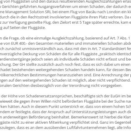
g von Fluggästen und den daraus resultierenden Ausgleichszahlungen erlass
 Gerichten geführten Ausgangsverfahren um einen Schaden, der dadurch en
rline Management Solution SRL bei einem Flug von Bacău nach London ein kl
rch die in den Rechtsstreit involvierten Fluggäste ihren Platz verloren. Da
tz zur Verfügung gestellte Flug, den Zielort erst 5 Tage später erreichte, kam
 auf Seiten der Fluggäste.
un die Frage, ob eine einmalige Ausgleichszahlung, basierend auf Art. 7 Abs. 1
he von EUR 400.- den Gesamten materiellen und immateriellen Schaden ab
ich zunächst unmissverständlich aus, dass mit den in Art. 7 standardisiert f
nverzügliche Deckung von Schäden die für alle Fluggäste „praktisch identisc
erdienstentgänge jedoch seien als individuelle Schäden nicht erfasst und 
uchung. Der GH stellte zusätzlich auch noch fest, dass es sich dabei um ein
hadet bestehenden weitergehenden Schaden handeln kann, für dessen Beur
völkerrechtlichen Bestimmungen heranzuziehen sind. Eine Anrechnung der 
ungen auf den weitergehenden Schaden ist möglich, aber nicht verpflichten
onalen Gerichten diesbezüglich von der Verordnung nicht vorgegeben.
 der Höhe von Schadenersatzansprüchen, beschäftigte sich der EuGH im betr
nwieweit die gegen ihren Willen nicht beförderten Fluggäste bei der Suche n
irken hätten. Auch in diesem Punkt unterstrich er, dass von einem hohen S
indem er festlegte, dass der Anspruch auf Unterstützungsleistungen auch di
 anderweitigen Beförderung beinhaltet. Bemerkenswert ist hierbei die Klars
gäste nicht zu einer aktiven Mitwirkung verpflichtet sind. Ganz im Gegenteil s
zulegen, dass es an dem ausübenden Luftfahrtunternehmen liegt, alle Info