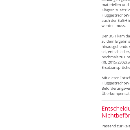
materiellen und 
Klägern zusätzl
FluggastrechteV
auch der EuGH i
werden muss.
Der BGH kam dab
zu dem Ergebnis,
hinausgehende w
sei, entschied e
nochmals zu unte
(RL 2015/2302),w
Ersatzansprüche
Mit dieser Entsc
FluggastrechteV
Beförderungsver
Überkompensatio
Entscheidu
Nichtbeför
Passend zur Reis