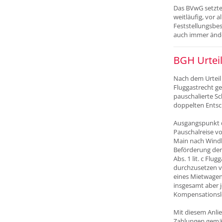
Das BVwG setzte 
weitläufig, vor 
Feststellungsbes
auch immer ände
BGH Urteil
Nach dem Urteil
Fluggastrecht ge
pauschalierte Sc
doppelten Entsc
Ausgangspunkt di
Pauschalreise vo
Main nach Windho
Beförderung der 
Abs. 1 lit. c Fl
durchzusetzen ve
eines Mietwagen
insgesamt aber j
Kompensationsle
Mit diesem Anlie
Zahlungen gemäß 