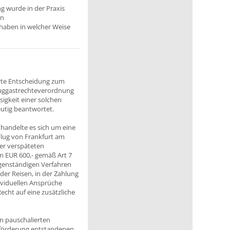
ng wurde in der Praxis
on
rhaben in welcher Weise
erte Entscheidung zum
Fluggastrechteverordnung
igkeit einer solchen
eutig beantwortet.
 handelte es sich um eine
Flug von Frankfurt am
ner verspäteten
n EUR 600,- gemäß Art 7
gegenständigen Verfahren
der Reisen, in der Zahlung
ividuellen Ansprüche
echt auf eine zusätzliche
en pauschalierten
beförderung entstandenen