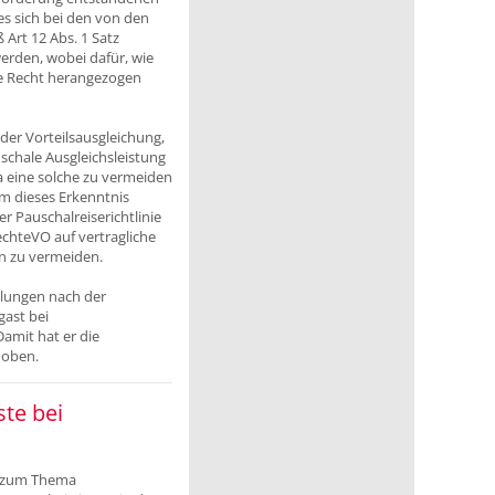
es sich bei den von den
Art 12 Abs. 1 Satz
rden, wobei dafür, wie
le Recht herangezogen
er Vorteilsausgleichung,
uschale Ausgleichsleistung
 eine solche zu vermeiden
Um dieses Erkenntnis
r Pauschalreiserichtlinie
echteVO auf vertragliche
n zu vermeiden.
hlungen nach der
ast bei
amit hat er die
hoben.
te bei
il zum Thema