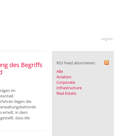
english
RSS Feed abonnieren:
ng des Begriffs
d
Alle
Aviation
Corporate
Infrastructure
trägen im
Real Estate
entiell
fahren liegen die
zverwaltungsbehörde
erteilt, in dem
stellt, dass die