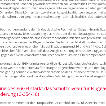
immateriellen Schäden gewährleistet werden soll. Weiters hielt er fest, dass 
ich eingeklagten Ansprüchen um so genannte weitergehende Schäden gemäß 
O handelt. Diese können den gewährten Ausgleichzahlungen angerechnet we
n der schon oben genannten Entscheidung nochmals festhielt, das nationa
ei, nach Anwendung der für das deutsche Recht einschlägigen Grundsätze d
 dass die zusätzliche Auszahlung der, nicht über die bereits ausgezahlte pa
eitergehende Schaden, eine Überkompensation mit sich bringen würde. Da
r, dass dem Anliegen der Kläger in beiden Verfahren nicht stattzugeben sei. 
rstreichen, verwies er ebenfalls auf Erwägungsgrund 36 und Art 14 Abs. 5 de
elche ebenfalls klarstellen soll, dass Ausgleichzahlungen nach der Fluggastr
 gegen den Reiseveranstalter anzurechnen sind, um eine Überkompensatio
heidung hat der BGH unmissverständlich klargestellt, dass die Ausgleichsza
O auf weitere Schadenersatzforderungen angerechnet werden und der Flugg
weigerung somit die Wahl zwischen diesen beiden Optionen treffen muss. D
n hintangehalten und der doppelten Entschädigung einen Riegel vorgesc
ng des EuGH stärkt das Schutzniveau für Fluggäs
derung (C-354/18)
ezeit im Sommer hat der Europäische Gerichtshof am 29. Juli 2019 ein Urte