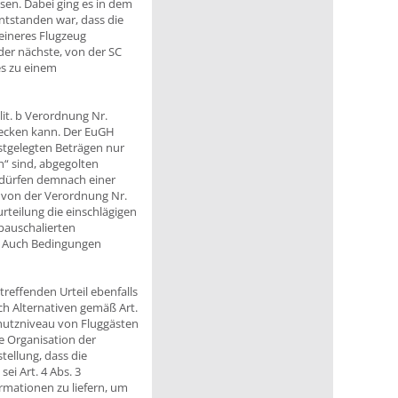
en. Dabei ging es in dem
tstanden war, dass die
eineres Flugzeug
 der nächste, von der SC
 es zu einem
 lit. b Verordnung Nr.
decken kann. Der EuGH
estgelegten Beträgen nur
h“ sind, abgegolten
bedürfen demnach einer
en von der Verordnung Nr.
teilung die einschlägigen
pauschalierten
d. Auch Bedingungen
effenden Urteil ebenfalls
ach Alternativen gemäß Art.
chutzniveau von Fluggästen
e Organisation der
tellung, dass die
ei Art. 4 Abs. 3
rmationen zu liefern, um