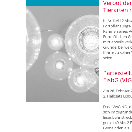
Verbot der
Tierarten n
In Artikel 12 Abs
Fortpflanzungs- 
Rahmen eines Vo
Europäischen Ge
mittlerweile ver
Grunde, bei wel
führte zu seine
seien.
Parteistel
EisbG (VfG
Am 26. Februar 
2. Halbsatz Eis
Das LVwG NÖ, de
sich im zugrund
Eisenbahnstrec
gem § 49 Abs 2 
Gemeinden als Tr