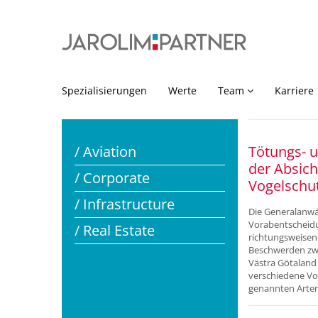
Spezialisierungen
Werte
Team
Karriere
/ Aviation
Tötungs- u
der Absich
/ Corporate
Vogelschut
/ Infrastructure
Die Generalanwäl
Vorabentscheidu
/ Real Estate
richtungsweisend
Beschwerden zwe
Västra Götaland
verschiedene Vo
genannten Arten