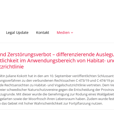
Legal Update
Kontakt
Medien
nd Zerstörungsverbot – differenzierende Auslegu
tlichkeit im Anwendungsbereich von Habitat- un
zrichtlinie
tin Juliane Kokott hat in den am 10. September veröffentlichten Schlussan
ngsverfahren zu den verbundenen Rechtssachen C-473/19 und C-474/19 pot
e Rechtsansichten zu Habitat- und Vogelschutzrichtlinie vertreten. Dem Ver
ier schwedischer Naturschutzvereine gegen die Entscheidung der Provin
 zugrunde. Mit dieser wurde die Genehmigung zur Rodung eines Waldgebiets 
gelarten sowie der Moorfrosch ihren Lebensraum haben. Zudem wurde festge
 das Gebiet mit hoher Wahrscheinlichkeit zur Fortpflanzung nutzen.