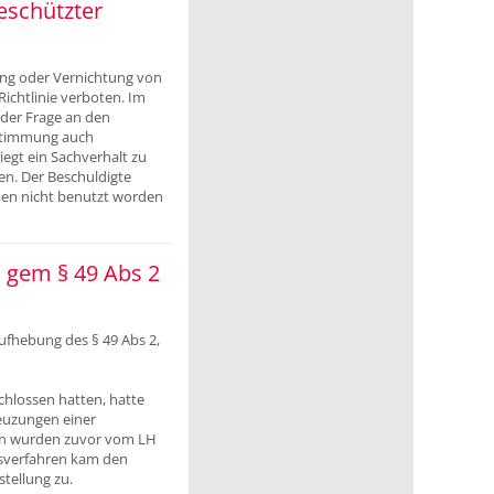
eschützter
ung oder Vernichtung von
ichtlinie verboten. Im
der Frage an den
estimmung auch
egt ein Sachverhalt zu
n. Der Beschuldigte
men nicht benutzt worden
n gem § 49 Abs 2
fhebung des § 49 Abs 2,
hlossen hatten, hatte
reuzungen einer
en wurden zuvor vom LH
gsverfahren kam den
tellung zu.