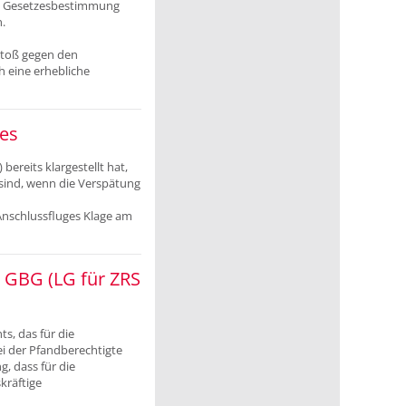
ene Gesetzesbestimmung
.
stoß gegen den
 eine erhebliche
ges
) bereits klargestellt hat,
 sind, wenn die Verspätung
nschlussfluges Klage am
 GBG (LG für ZRS
s, das für die
ei der Pfandberechtigte
, dass für die
kräftige