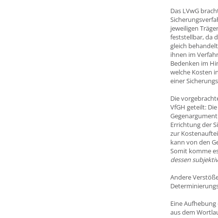
Das LVwG bracht
Sicherungsverfah
jeweiligen Träge
feststellbar, da
gleich behandelt
ihnen im Verfah
Bedenken im Hin
welche Kosten in
einer Sicherungs
Die vorgebracht
VfGH geteilt: Di
Gegenargument de
Errichtung der 
zur Kostenauftei
kann von den Ge
Somit komme es
dessen subjektiv
Andere Verstöße
Determinierungs
Eine Aufhebung 
aus dem Wortlaut