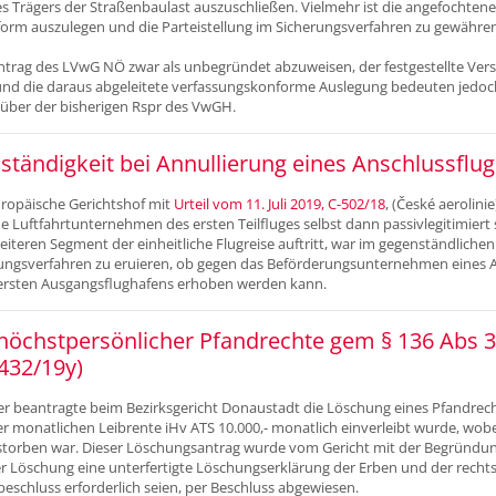
des Trägers der Straßenbaulast auszuschließen. Vielmehr ist die angefocht
orm auszulegen und die Parteistellung im Sicherungsverfahren zu gewähren
ntrag des LVwG NÖ zwar als unbegründet abzuweisen, der festgestellte Ver
 und die daraus abgeleitete verfassungskonforme Auslegung bedeuten jedoch
ber der bisherigen Rspr des VwGH.
ständigkeit bei Annullierung eines Anschlussflu
opäische Gerichtshof mit
Urteil vom 11. Juli 2019, C-502/18
, (České aerolinie
 Luftfahrtunternehmen des ersten Teilfluges selbst dann passivlegitimiert
eiteren Segment der einheitliche Flugreise auftritt, war im gegenständlichen
ngsverfahren zu eruieren, ob gegen das Beförderungsunternehmen eines A
 ersten Ausgangsflughafens erhoben werden kann.
höchstpersönlicher Pfandrechte gem § 136 Abs 3
432/19y)
r beantragte beim Bezirksgericht Donaustadt die Löschung eines Pfandrecht
r monatlichen Leibrente iHv ATS 10.000,- monatlich einverleibt wurde, wob
rstorben war. Dieser Löschungsantrag wurde vom Gericht mit der Begründung
r Löschung eine unterfertigte Löschungserklärung der Erben und der rechts
schluss erforderlich seien, per Beschluss abgewiesen.