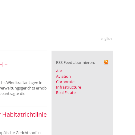
english
RSS Feed abonnieren:
H –
Alle
Aviation
Corporate
chs Windkraftanlagen in
Infrastructure
erwaltungsgerichts erhob
Real Estate
beantragte die
Habitatrichtlinie
opäische Gerichtshof in