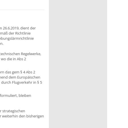
26.6.2019, dient der
äß der Richtlinie
ebungslärmrichtlinie
n.
technischen Regelwerke,
 wo die in Abs 2
ern das gem § 4 Abs 2
echend dem Europäischen
durch Flugverkehr in § 5
ormuliert, bleiben
er strategischen
r weiterhin den bisherigen