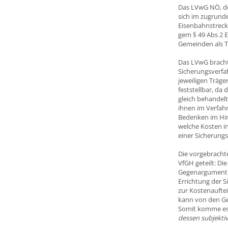
Das LVwG NÖ, de
sich im zugrund
Eisenbahnstrec
gem § 49 Abs 2 
Gemeinden als Tr
Das LVwG bracht
Sicherungsverfah
jeweiligen Träge
feststellbar, da
gleich behandelt
ihnen im Verfah
Bedenken im Hin
welche Kosten in
einer Sicherungs
Die vorgebracht
VfGH geteilt: Di
Gegenargument de
Errichtung der 
zur Kostenauftei
kann von den Ge
Somit komme es
dessen subjektiv