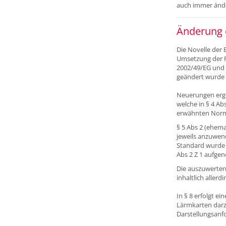
auch immer ände
Änderung 
Die Novelle der
Umsetzung der 
2002/49/EG und d
geändert wurde u
Neuerungen erge
welche in § 4 Ab
erwähnten Norme
§ 5 Abs 2 (ehema
jeweils anzuwen
Standard wurde 
Abs 2 Z 1 aufg
Die auszuwerten
inhaltlich allerdi
In § 8 erfolgt ei
Lärmkarten darzu
Darstellungsanf