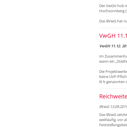
Der VwGH hob mi
Hochsonnberg (S)
Das BVwG hat na
VwGH 11.1
VwGH 11.12. 201
Im Zusammenhang
wann ein „Städte
Die Projektwerbe
keine UVP-Pflich
lit b genannten q
Reichweite
BVwG 13.09.2019
Das BVwG setzte 
weitläufig, vor 
Feststellungsbes