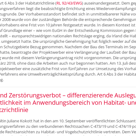
Art 6 Abs 3 der Habitatrichtlinie (
RL 92/43/EWG
) auseinandergesetzt. Dem ge
gsverfahren liegt die beabsichtigte Errichtung eines Wiederverdampfungste
 zugrunde. Der Vorhabensstandort befindet sich in unmittelbarerer Nähe vo
hr 2008 wurde von der zuständigen Behörde die entsprechende Genehmigung e
orhabens eine Frist von 10 Jahren festgesetzt wurde. In diesem Kontext is
 Grundlage einer – wie vom EuGH in der Entscheidung Kommission gegen I
stellt – europarechtswidrigen nationalen Rechtslage erging, da Irland die Habi
mgesetzt hatte. Die ursprüngliche Genehmigung hat folglich weder auf die 
en Schutzgebiete Bezug genommen. Nachdem der Bau des Terminals im Se
hatte, beantragte der Projektwerber eine Verlängerung der Laufzeit der B
 wurde mit diesem Verlängerungsantrag nicht vorgenommen. Die ursprün
rz 2018, ohne dass die Arbeiten auch nur begonnen hatten. Am 13. Juli des
jektwerber eine zusätzliche Frist von fünf Jahren zur Umsetzung des Vorh
rfahrens eine Umweltverträglichkeitsprüfung durch. Art 6 Abs 3 der Habitat
g.
nd Zerstörungsverbot – differenzierende Auslegu
tlichkeit im Anwendungsbereich von Habitat- un
zrichtlinie
tin Juliane Kokott hat in den am 10. September veröffentlichten Schlussan
ngsverfahren zu den verbundenen Rechtssachen C-473/19 und C-474/19 pot
e Rechtsansichten zu Habitat- und Vogelschutzrichtlinie vertreten. Dem Ver