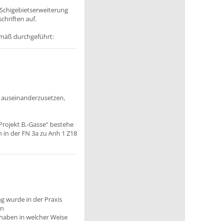
Schigebietserweiterung
chriften auf.
mäß durchgeführt:
 auseinanderzusetzen,
Projekt B.-Gasse“ bestehe
 in der FN 3a zu Anh 1 Z18
ng wurde in der Praxis
on
rhaben in welcher Weise