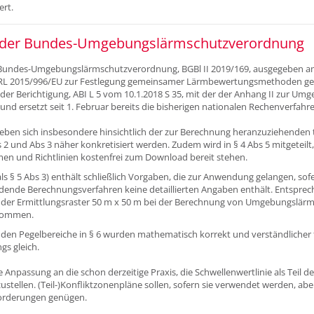
rt.
der Bundes-Umgebungslärmschutzverordnung
 Bundes-Umgebungslärmschutzverordnung, BGBl II 2019/169, ausgegeben am 
RL 2015/996/EU zur Festlegung gemeinsamer Lärmbewertungsmethoden gem
er Berichtigung, ABI L 5 vom 10.1.2018 S 35, mit der der Anhang II zur Umg
nd ersetzt seit 1. Februar bereits die bisherigen nationalen Rechenverfahre
ben sich insbesondere hinsichtlich der zur Berechnung heranzuziehenden 
s 2 und Abs 3 näher konkretisiert werden. Zudem wird in § 4 Abs 5 mitgeteilt,
n und Richtlinien kostenfrei zum Download bereit stehen.
ls § 5 Abs 3) enthält schließlich Vorgaben, die zur Anwendung gelangen, sof
dende Berechnungsverfahren keine detaillierten Angaben enthält. Entspr
der Ermittlungsraster 50 m x 50 m bei der Berechnung von Umgebungslärm 
enommen.
den Pegelbereiche in § 6 wurden mathematisch korrekt und verständlicher f
ngs gleich.
ne Anpassung an die schon derzeitige Praxis, die Schwellenwertlinie als Teil d
stellen. (Teil-)Konfliktzonenpläne sollen, sofern sie verwendet werden, abe
orderungen genügen.