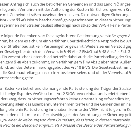
ssen Antrag sich auch die betroffenen Gemeinden und das Land NÖ angesc
e liegenden Verfahren mit der Aufteilung der Kosten für Sicherungen von K
ke mit Gemeindestraßen auseinanderzusetzen. Die notwendigen Sicherung
EisbG iVm §§ 4f EisbKrV bescheidmäßig vorgeschrieben. In diesem Sicherun
ägerinnen der Straßenbaulast allerdings nach stRsp des VwGH keine Parteis
e folgende Bedenken vor: Die angefochtene Bestimmung verstoße gegen Art
ren, bei dem es sich um ein Verfahren über zivilrechtliche Ansprüche iSd A
r der Straßenbaulast kein Parteiengehör gewährt. Weiters sei ein Verstoß ge
 der Gesetzgeber durch den Verweis in § 49 Abs 2 EisbG auf § 48 Abs 2-4 Eisb
. Ein wesentlicher Unterschied betreffe dabei auch die Parteistellung der St
ren gem § 48 Abs 1 zukommt, im Verfahren gem § 49 Abs 2 aber nicht. Auß
blick auf das Determinierungsgebot des Art 18 B-VG: Die Gesetzesbestimmu
 die Kostenaufteilungsmasse einzubeziehen seien, und ob der Verweis auf § 4
entscheidung gelte.
en Bedenken betreffend die mangelnde Parteistellung der Träger der Stra
e bisherige Rspr des VwGH sei mit Art 2 StGG unvereinbar und verletzt ebenf
r BReg, dass im Sicherungsverfahren keine Parteistellung erforderlich ist, w
Sicherung allein das Eisenbahnunternehmen treffe und die Gemeinden im na
lung ohnehin Parteistellung innehaben, konnte der VfGH nicht folgen: im K
meinden nicht mehr die Rechtswidrigkeit der Anordnung der Sicherung ge
 „
zu einer Abweichung von dem Grundsatz, dass jener, in dessen materielle
e Rechte ein Bescheid eingreift, als Adressat des Bescheides Parteistellung