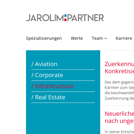
Spezialisierungen
Werte
Team
Karriere
/ Aviation
Zuerkennu
Konkretisi
/ Corporate
Das dem gegenst
/ Infrastructure
Kärnten zum Ge
die beschwerdef
/ Real Estate
Zuerkennung de
Neuerliche
nach unge
In seiner Entsch