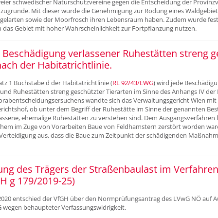
ier schwedischer Naturschutzvereine gegen die Entscheidung der Provin
 zugrunde. Mit dieser wurde die Genehmigung zur Rodung eines Waldgebiets 
gelarten sowie der Moorfrosch ihren Lebensraum haben. Zudem wurde festge
 das Gebiet mit hoher Wahrscheinlichkeit zur Fortpflanzung nutzen.
 Beschädigung verlassener Ruhestätten streng g
ach der Habitatrichtlinie.
atz 1 Buchstabe d der Habitatrichtlinie (
RL 92/43/EWG
) wird jede Beschädig
und Ruhestätten streng geschützter Tierarten im Sinne des Anhangs IV der R
rabentscheidungsersuchens wandte sich das Verwaltungsgericht Wien mit 
richtshof, ob unter dem Begriff der Ruhestätte im Sinne der genannten B
lassene, ehemalige Ruhestätten zu verstehen sind. Dem Ausgangsverfahren li
chem im Zuge von Vorarbeiten Baue von Feldhamstern zerstört worden ware
r Verteidigung aus, dass die Baue zum Zeitpunkt der schädigenden Maßnah
lung des Trägers der Straßenbaulast im Verfahre
H g 179/2019-25)
2020 entschied der VfGH über den Normprüfungsantrag des LVwG NÖ auf Au
bG wegen behaupteter Verfassungswidrigkeit.