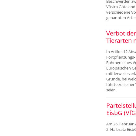
Beschwerden zwe
Västra Götaland
verschiedene Vo
genannten Arten
Verbot der
Tierarten n
In Artikel 12 Abs
Fortpflanzungs- 
Rahmen eines Vo
Europäischen Ge
mittlerweile ver
Grunde, bei wel
führte zu seine
seien.
Parteistel
EisbG (VfG
Am 26. Februar 
2. Halbsatz Eis