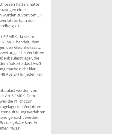
hlossen hatten, hatte
reuzungen einer
en wurden zuvor vom LH
gsverfahren kam den
tellung zu.
 6 EMRK, da sie im
rt 6 EMRK handelt, dem
gen den Gleichheitssatz
G zwei ungleiche Verfahren
raßenbaulastträger, die
erdem äußerte das LVwG
ng mache nicht klar,
8 Abs 2-4 für jeden Fall
ßenbaulast werden vom
alls Art 6 EMRK. Dem
eil die Pflicht zur
chgelagerten Verfahren
ostenaufteilungsverfahren
ltend gemacht werden.
 Rechtssphäre bzw. in
 haben muss
“.