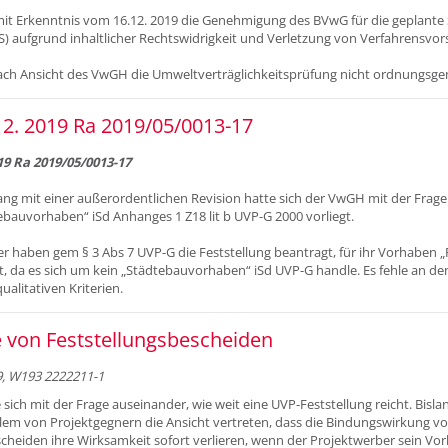
t Erkenntnis vom 16.12. 2019 die Genehmigung des BVwG für die geplante 
 aufgrund inhaltlicher Rechtswidrigkeit und Verletzung von Verfahrensvors
ch Ansicht des VwGH die Umweltverträglichkeitsprüfung nicht ordnungsge
2. 2019 Ra 2019/05/0013-17
9 Ra 2019/05/0013-17
 mit einer außerordentlichen Revision hatte sich der VwGH mit der Frage
bauvorhaben“ iSd Anhanges 1 Z18 lit b UVP-G 2000 vorliegt.
r haben gem § 3 Abs 7 UVP-G die Feststellung beantragt, für ihr Vorhaben „
t, da es sich um kein „Städtebauvorhaben“ iSd UVP-G handle. Es fehle an den
ualitativen Kriterien.
 von Feststellungsbescheiden
, W193 2222211-1
sich mit der Frage auseinander, wie weit eine UVP-Feststellung reicht. Bisla
allem von Projektgegnern die Ansicht vertreten, dass die Bindungswirkung v
cheiden ihre Wirksamkeit sofort verlieren, wenn der Projektwerber sein Vo