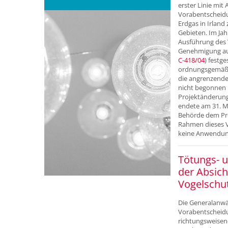
erster Linie mit 
Vorabentscheidun
Erdgas in Irland
Gebieten. Im Ja
Ausführung des V
Genehmigung auf
C‑418/04
) festge
ordnungsgemäß u
die angrenzend
nicht begonnen 
Projektänderung
endete am 31. Mä
Behörde dem Pro
Rahmen dieses Ve
keine Anwendun
Tötungs- u
der Absich
Vogelschut
Die Generalanwäl
Vorabentscheidu
richtungsweisend