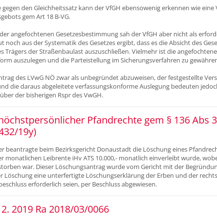
 gegen den Gleichheitssatz kann der VfGH ebensowenig erkennen wie eine 
gebots gem Art 18 B-VG.
der angefochtenen Gesetzesbestimmung sah der VfGH aber nicht als erforder
 noch aus der Systematik des Gesetzes ergibt, dass es die Absicht des Geset
des Trägers der Straßenbaulast auszuschließen. Vielmehr ist die angefocht
orm auszulegen und die Parteistellung im Sicherungsverfahren zu gewähren
ntrag des LVwG NÖ zwar als unbegründet abzuweisen, der festgestellte Ver
 und die daraus abgeleitete verfassungskonforme Auslegung bedeuten jedoch
ber der bisherigen Rspr des VwGH.
höchstpersönlicher Pfandrechte gem § 136 Abs 3
432/19y)
r beantragte beim Bezirksgericht Donaustadt die Löschung eines Pfandrecht
r monatlichen Leibrente iHv ATS 10.000,- monatlich einverleibt wurde, wob
rstorben war. Dieser Löschungsantrag wurde vom Gericht mit der Begründung
r Löschung eine unterfertigte Löschungserklärung der Erben und der rechts
schluss erforderlich seien, per Beschluss abgewiesen.
2. 2019 Ra 2018/03/0066