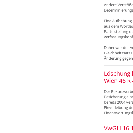
Andere Verstöße
Determinierungs
Eine Aufhebung 
aus dem Wortlaut
Parteistellung 
verfassungskonf
Daher war der A
Gleichheitssatz
Änderung gegenü
Löschung 
Wien 46 R 
Der Rekurswerbe
Besicherung eine
bereits 2004 ve
Einverleibung de
Einantwortungsbe
VwGH 16.1