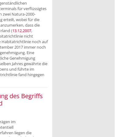
genständlichen
rminals für verflüssigtes
n zwei Natura-2000-
rteilt, wobei für die
t anzumerken, dass die
rland (
13.12.2007,
tatrichtlinie nicht
Habitatrichtlinie noch auf
ptember 2017 immer noch
augenehmigung. Eine
gliche Genehmigung
selben Jahres gewährte die
abens und führte im
richtlinie fand hingegen
ng des Begriffs
d
trägen im
entiell
fahren liegen die