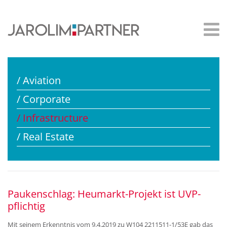
/ Aviation
/ Corporate
/ Infrastructure
/ Real Estate
Paukenschlag: Heumarkt-Projekt ist UVP-
pflichtig
Mit seinem Erkenntnis vom 9.4.2019 zu W104 2211511-1/53E gab das