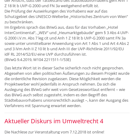
der Ansicht, dass der Tatbestand des Städtebauvorhabens gem Anh 1
Z 18 lit b UVP-G 2000 und FN 3a weitgehend erfüllt ist.
Die Prüfung der Auswirkungen des Vorhabens war auf das
Schutzgebiet des UNESCO-Welterbe „Historisches Zentrum von Wien“
zu beschränken.
Im Ergebnis sprach das BVwG aus, dass für das Vorhaben „Hotel
InterContinental“, „WEV“ und „Heumarktgebäude“ gem § 3 Abs 4 UVP-
G 2000 i.V.m. Abs 7 leg cit und Anh 1 Z 18 lit b UVP-G 2000 samt FN 3a
sowie unter unmittelbarer Anwendung von Art 1 Abs 1 und Art 4 Abs 2
und 3 iVm Anh II Z 10 lit b und Anh III der UVP-Richtlinie 2011/92/EU
idF RL 2014/52/EU eine UVP durchzuführen ist.
(BVwG 9.4.2019, W104 2211511-1/53E)
Das letzte Wort ist in dieser Sache sicherlich noch nicht gesprochen.
Abgesehen von allen politischen Äußerungen zu diesem Projekt wurde
die ordentliche Revision zugelassen. Diese Möglichkeit werden die
Projektwerber wohl jedenfalls in Anspruch nehmen. Da sich die
Auslegung des BVwG sehr weit vom Gesetzeswortlaut entfernt – wie
das BVwG auch selbst zugesteht, indem es den Begriff des
Städtebauvorhabens unionsrechtlich auslegt –, kann der Ausgang des
Verfahrens mit Spannung erwartet werden.
Aktueller Diskurs im Umweltrecht 4
Die Nachlese zur Veranstaltung vom 7.12.2018 ist online!