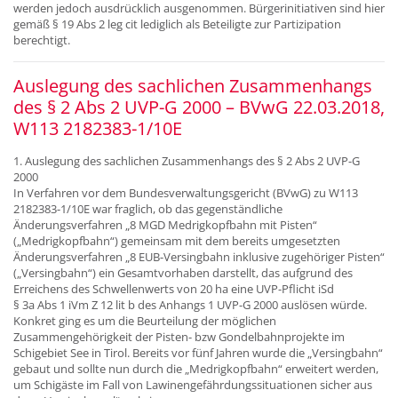
werden jedoch ausdrücklich ausgenommen. Bürgerinitiativen sind hier
gemäß § 19 Abs 2 leg cit lediglich als Beteiligte zur Partizipation
berechtigt.
Auslegung des sachlichen Zusammenhangs
des § 2 Abs 2 UVP-G 2000 – BVwG 22.03.2018,
W113 2182383-1/10E
1. Auslegung des sachlichen Zusammenhangs des § 2 Abs 2 UVP-G
2000
In Verfahren vor dem Bundesverwaltungsgericht (BVwG) zu W113
2182383-1/10E war fraglich, ob das gegenständliche
Änderungsverfahren „8 MGD Medrigkopfbahn mit Pisten“
(„Medrigkopfbahn“) gemeinsam mit dem bereits umgesetzten
Änderungsverfahren „8 EUB-Versingbahn inklusive zugehöriger Pisten“
(„Versingbahn“) ein Gesamtvorhaben darstellt, das aufgrund des
Erreichens des Schwellenwerts von 20 ha eine UVP-Pflicht iSd
§ 3a Abs 1 iVm Z 12 lit b des Anhangs 1 UVP-G 2000 auslösen würde.
Konkret ging es um die Beurteilung der möglichen
Zusammengehörigkeit der Pisten- bzw Gondelbahnprojekte im
Schigebiet See in Tirol. Bereits vor fünf Jahren wurde die „Versingbahn“
gebaut und sollte nun durch die „Medrigkopfbahn“ erweitert werden,
um Schigäste im Fall von Lawinengefährdungssituationen sicher aus