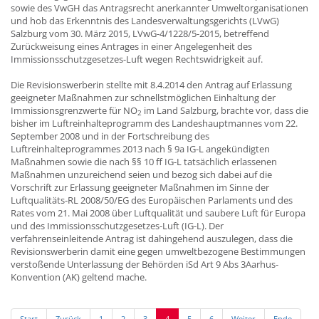
sowie des VwGH das Antragsrecht anerkannter Umweltorganisationen
und hob das Erkenntnis des Landesverwaltungsgerichts (LVwG)
Salzburg vom 30. März 2015, LVwG-4/1228/5-2015, betreffend
Zurückweisung eines Antrages in einer Angelegenheit des
Immissionsschutzgesetzes-Luft wegen Rechtswidrigkeit auf.
Die Revisionswerberin stellte mit 8.4.2014 den Antrag auf Erlassung
geeigneter Maßnahmen zur schnellstmöglichen Einhaltung der
Immissionsgrenzwerte für NO
im Land Salzburg, brachte vor, dass die
2
bisher im Luftreinhalteprogramm des Landeshauptmannes vom 22.
September 2008 und in der Fortschreibung des
Luftreinhalteprogrammes 2013 nach § 9a IG-L angekündigten
Maßnahmen sowie die nach §§ 10 ff IG-L tatsächlich erlassenen
Maßnahmen unzureichend seien und bezog sich dabei auf die
Vorschrift zur Erlassung geeigneter Maßnahmen im Sinne der
Luftqualitäts-RL 2008/50/EG des Europäischen Parlaments und des
Rates vom 21. Mai 2008 über Luftqualität und saubere Luft für Europa
und des Immissionsschutzgesetzes-Luft (IG-L). Der
verfahrenseinleitende Antrag ist dahingehend auszulegen, dass die
Revisionswerberin damit eine gegen umweltbezogene Bestimmungen
verstoßende Unterlassung der Behörden iSd Art 9 Abs 3Aarhus-
Konvention (AK) geltend mache.
Start
Zurück
1
2
3
4
5
6
Weiter
Ende