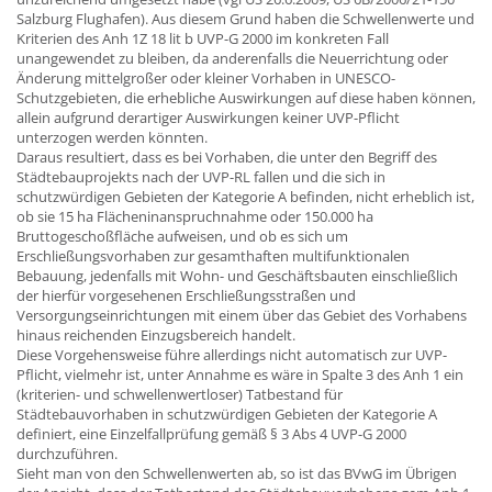
Salzburg Flughafen). Aus diesem Grund haben die Schwellenwerte und
Kriterien des Anh 1Z 18 lit b UVP-G 2000 im konkreten Fall
unangewendet zu bleiben, da anderenfalls die Neuerrichtung oder
Änderung mittelgroßer oder kleiner Vorhaben in UNESCO-
Schutzgebieten, die erhebliche Auswirkungen auf diese haben können,
allein aufgrund derartiger Auswirkungen keiner UVP-Pflicht
unterzogen werden könnten.
Daraus resultiert, dass es bei Vorhaben, die unter den Begriff des
Städtebauprojekts nach der UVP-RL fallen und die sich in
schutzwürdigen Gebieten der Kategorie A befinden, nicht erheblich ist,
ob sie 15 ha Flächeninanspruchnahme oder 150.000 ha
Bruttogeschoßfläche aufweisen, und ob es sich um
Erschließungsvorhaben zur gesamthaften multifunktionalen
Bebauung, jedenfalls mit Wohn- und Geschäftsbauten einschließlich
der hierfür vorgesehenen Erschließungsstraßen und
Versorgungseinrichtungen mit einem über das Gebiet des Vorhabens
hinaus reichenden Einzugsbereich handelt.
Diese Vorgehensweise führe allerdings nicht automatisch zur UVP-
Pflicht, vielmehr ist, unter Annahme es wäre in Spalte 3 des Anh 1 ein
(kriterien- und schwellenwertloser) Tatbestand für
Städtebauvorhaben in schutzwürdigen Gebieten der Kategorie A
definiert, eine Einzelfallprüfung gemäß § 3 Abs 4 UVP-G 2000
durchzuführen.
Sieht man von den Schwellenwerten ab, so ist das BVwG im Übrigen