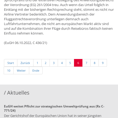
der Verordnung (EG) 261/2004 treu. Auch wenn das Urteil folglich in
Einklang mit der bisherigen Rechtsprechung steht, stimmt es nicht nur
Airline Vertreter bedenklich. Dem Anwendungsbereich der
Fluggastrechteverordnung unterliegen demnach auch
Luftfahrtunternehmen, die nicht am europäischen Markt aktiv sind
und auf die Kombination ihrer Flüge durch Reisebüros faktisch keinen
Einfluss nehmen können.
(EuGH 06.10.2022, C 436/21)
Start
Zurück
1
2
3
4
5
6
7
8
9
10
Weiter
Ende
/ Aktuelles
EuGH weitet Pflicht zur strategischen Umweltprüfung aus (Rs C-
771/24)
Der Gerichtshof der Europäischen Union hat in seiner jüngsten