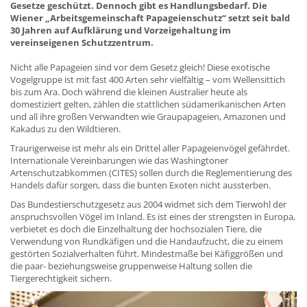
Gesetze geschützt. Dennoch gibt es Handlungsbedarf. Die
Wiener „Arbeitsgemeinschaft Papageienschutz“ setzt seit bald
30 Jahren auf Aufklärung und Vorzeigehaltung im
vereinseigenen Schutzzentrum.
Nicht alle Papageien sind vor dem Gesetz gleich! Diese exotische
Vogelgruppe ist mit fast 400 Arten sehr vielfältig – vom Wellensittich
bis zum Ara. Doch während die kleinen Australier heute als
domestiziert gelten, zählen die stattlichen südamerikanischen Arten
und all ihre großen Verwandten wie Graupapageien, Amazonen und
Kakadus zu den Wildtieren.
Traurigerweise ist mehr als ein Drittel aller Papageienvögel gefährdet.
Internationale Vereinbarungen wie das Washingtoner
Artenschutzabkommen (CITES) sollen durch die Reglementierung des
Handels dafür sorgen, dass die bunten Exoten nicht aussterben.
Das Bundestierschutzgesetz aus 2004 widmet sich dem Tierwohl der
anspruchsvollen Vögel im Inland. Es ist eines der strengsten in Europa,
verbietet es doch die Einzelhaltung der hochsozialen Tiere, die
Verwendung von Rundkäfigen und die Handaufzucht, die zu einem
gestörten Sozialverhalten führt. Mindestmaße bei Käfiggrößen und
die paar- beziehungsweise gruppenweise Haltung sollen die
Tiergerechtigkeit sichern.