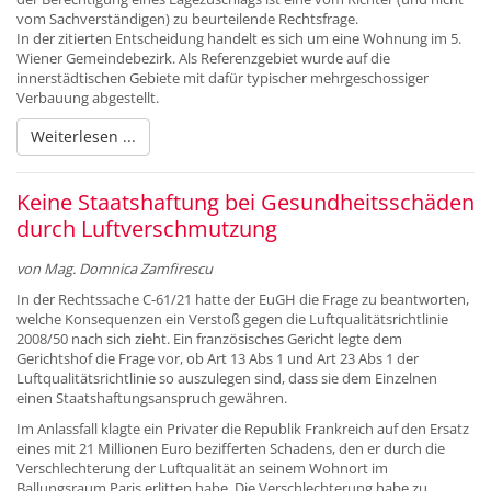
vom Sachverständigen) zu beurteilende Rechtsfrage.
In der zitierten Entscheidung handelt es sich um eine Wohnung im 5.
Wiener Gemeindebezirk. Als Referenzgebiet wurde auf die
innerstädtischen Gebiete mit dafür typischer mehrgeschossiger
Verbauung abgestellt.
Weiterlesen ...
Keine Staatshaftung bei Gesundheitsschäden
durch Luftverschmutzung
von Mag. Domnica Zamfirescu
In der Rechtssache C-61/21 hatte der EuGH die Frage zu beantworten,
welche Konsequenzen ein Verstoß gegen die Luftqualitätsrichtlinie
2008/50 nach sich zieht. Ein französisches Gericht legte dem
Gerichtshof die Frage vor, ob Art 13 Abs 1 und Art 23 Abs 1 der
Luftqualitätsrichtlinie so auszulegen sind, dass sie dem Einzelnen
einen Staatshaftungsanspruch gewähren.
Im Anlassfall klagte ein Privater die Republik Frankreich auf den Ersatz
eines mit 21 Millionen Euro bezifferten Schadens, den er durch die
Verschlechterung der Luftqualität an seinem Wohnort im
Ballungsraum Paris erlitten habe. Die Verschlechterung habe zu