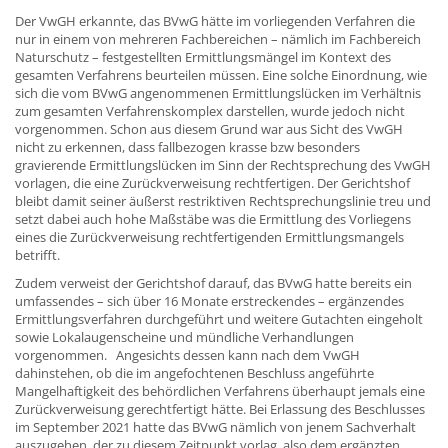
Der VwGH erkannte, das BVwG hätte im vorliegenden Verfahren die
nur in einem von mehreren Fachbereichen – nämlich im Fachbereich
Naturschutz – festgestellten Ermittlungsmängel im Kontext des
gesamten Verfahrens beurteilen müssen. Eine solche Einordnung, wie
sich die vom BVwG angenommenen Ermittlungslücken im Verhältnis
zum gesamten Verfahrenskomplex darstellen, wurde jedoch nicht
vorgenommen. Schon aus diesem Grund war aus Sicht des VwGH
nicht zu erkennen, dass fallbezogen krasse bzw besonders
gravierende Ermittlungslücken im Sinn der Rechtsprechung des VwGH
vorlagen, die eine Zurückverweisung rechtfertigen. Der Gerichtshof
bleibt damit seiner äußerst restriktiven Rechtsprechungslinie treu und
setzt dabei auch hohe Maßstäbe was die Ermittlung des Vorliegens
eines die Zurückverweisung rechtfertigenden Ermittlungsmangels
betrifft.
Zudem verweist der Gerichtshof darauf, das BVwG hatte bereits ein
umfassendes – sich über 16 Monate erstreckendes – ergänzendes
Ermittlungsverfahren durchgeführt und weitere Gutachten eingeholt
sowie Lokalaugenscheine und mündliche Verhandlungen
vorgenommen. Angesichts dessen kann nach dem VwGH
dahinstehen, ob die im angefochtenen Beschluss angeführte
Mangelhaftigkeit des behördlichen Verfahrens überhaupt jemals eine
Zurückverweisung gerechtfertigt hätte. Bei Erlassung des Beschlusses
im September 2021 hatte das BVwG nämlich von jenem Sachverhalt
auszugehen, der zu diesem Zeitpunkt vorlag, also dem ergänzten