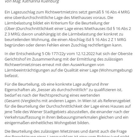
von Mag. Katharina Kuenburg
Ein Lagezuschlag zum Richtwertmietzins setzt gemäß § 16 Abs 4 MRG
eine überdurchschnittliche Lage des Miethauses voraus. Die
Lärmbelastung bildet ein Kriterium für die Beurteilung der
(Über-)Durchschnittlichkeit einer Lage eines Miethauses iSd § 16 Abs 2
Z 3 MRG; davon unabhängig ist die Lärmbelastung der konkret zu
beurteilenden Wohnung, die einen Abschlag iSd § 16 Abs 2 Z 1 MRG
begründen oder deren Fehlen einen Zuschlag rechtfertigen kann.
In der Entscheidung 5 Ob 177/22y vom 12.12.2022 hat sich der Oberste
Gerichtshof im Zusammenhang mit der Ermittlung des zulässigen
Richtwertmietzinses erneut mit den Auswirkungen von
Lärmbeeinträchtigungen auf die Qualität einer Lage (Wohnumgebung)
befasst.
Für die Beurteilung, ob eine konkrete Lage aufgrund ihrer
Eigenschaften als „besser als durchschnittlich“ zu qualifizieren ist,
bedarf es nach der Rechtsprechung eines wertenden
(Gesamt‑)Vergleichs mit anderen Lagen. In Wien ist als Referenzgebiet
für die Beurteilung der Durchschnittlichkeit der Lage eines Hauses auf
jene Teile des Wiener Stadtgebiets abzustellen, die einander nach der
Verkehrsauffassung in ihren Bebauungsmerkmalen gleichen und ein
einigermaßen einheitliches Wohngebiet bilden.
Die Beurteilung des zulässigen Mietzinses und damit auch die Frage
der Berechtigung eines Lagezuschlags ist eine vom Richter (und nicht