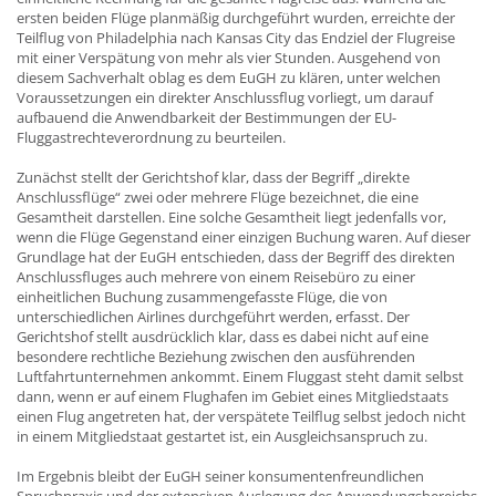
ersten beiden Flüge planmäßig durchgeführt wurden, erreichte der
Teilflug von Philadelphia nach Kansas City das Endziel der Flugreise
mit einer Verspätung von mehr als vier Stunden. Ausgehend von
diesem Sachverhalt oblag es dem EuGH zu klären, unter welchen
Voraussetzungen ein direkter Anschlussflug vorliegt, um darauf
aufbauend die Anwendbarkeit der Bestimmungen der EU-
Fluggastrechteverordnung zu beurteilen.
Zunächst stellt der Gerichtshof klar, dass der Begriff „direkte
Anschlussflüge“ zwei oder mehrere Flüge bezeichnet, die eine
Gesamtheit darstellen. Eine solche Gesamtheit liegt jedenfalls vor,
wenn die Flüge Gegenstand einer einzigen Buchung waren. Auf dieser
Grundlage hat der EuGH entschieden, dass der Begriff des direkten
Anschlussfluges auch mehrere von einem Reisebüro zu einer
einheitlichen Buchung zusammengefasste Flüge, die von
unterschiedlichen Airlines durchgeführt werden, erfasst. Der
Gerichtshof stellt ausdrücklich klar, dass es dabei nicht auf eine
besondere rechtliche Beziehung zwischen den ausführenden
Luftfahrtunternehmen ankommt. Einem Fluggast steht damit selbst
dann, wenn er auf einem Flughafen im Gebiet eines Mitgliedstaats
einen Flug angetreten hat, der verspätete Teilflug selbst jedoch nicht
in einem Mitgliedstaat gestartet ist, ein Ausgleichsanspruch zu.
Im Ergebnis bleibt der EuGH seiner konsumentenfreundlichen
Spruchpraxis und der extensiven Auslegung des Anwendungsbereichs