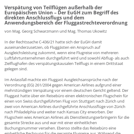
Verspätung von Teilflügen außerhalb der
Europäischen Union – Der EuGH zum Begriff des
direkten Anschlussflugs und dem
Anwendungsbereich der Fluggastrechteverordnung
von Mag. Georg Schwarzmann und Mag. Thomas Ukowitz
In der Rechtssache C‑436/21 hatte sich der EuGH damit
auseinanderzusetzen, ob Fluggästen ein Anspruch auf
Ausgleichsleistung zukommt, wenn eine Flugreise von mehreren
Luftfahrtunternehmen durchgeführt wird und sowohl Abflug- als auch
Zielflughafen des verspätungskausalen Teilflugs in einem Drittstaat
gelegen sind.
Im Anlassfall machte ein Fluggast Ausgleichsansprüche nach der
Verordnung (EG) 261/2004 gegen American Airlines aufgrund einer
mehrstündigen Verspätung vor einem deutschen Gericht geltend. Der
Fluggast hatte über ein Reisebüro einen elektronischen Flugschein für
einen von Swiss durchgeführten Flug von Stuttgart nach Zürich und
zwei von American Airlines durchgeführte Anschlussflüge von Zürich
nach Philadelphia und weiter nach Kansas City erworben. Der
Flugschein wies American Airlines als Dienstleistungserbringerin für die
gesamte Strecke aus und war mit einer einheitlichen
Buchungsnummer versehen. Ebenso stellte das Reisebüro eine
einheitliche Rechnung für die gesamte Flugreise aus. Während die