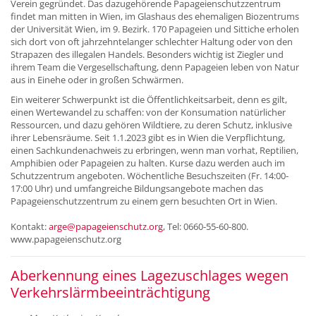
Verein gegründet. Das dazugehörende Papageienschutzzentrum
findet man mitten in Wien, im Glashaus des ehemaligen Biozentrums
der Universität Wien, im 9. Bezirk. 170 Papageien und Sittiche erholen
sich dort von oft jahrzehntelanger schlechter Haltung oder von den
Strapazen des illegalen Handels. Besonders wichtig ist Ziegler und
ihrem Team die Vergesellschaftung, denn Papageien leben von Natur
aus in Einehe oder in großen Schwärmen.
Ein weiterer Schwerpunkt ist die Öffentlichkeitsarbeit, denn es gilt,
einen Wertewandel zu schaffen: von der Konsumation natürlicher
Ressourcen, und dazu gehören Wildtiere, zu deren Schutz, inklusive
ihrer Lebensräume. Seit 1.1.2023 gibt es in Wien die Verpflichtung,
einen Sachkundenachweis zu erbringen, wenn man vorhat, Reptilien,
Amphibien oder Papageien zu halten. Kurse dazu werden auch im
Schutzzentrum angeboten. Wöchentliche Besuchszeiten (Fr. 14:00-
17:00 Uhr) und umfangreiche Bildungsangebote machen das
Papageienschutzzentrum zu einem gern besuchten Ort in Wien.
Kontakt:
arge@papageienschutz.org
, Tel: 0660-55-60-800.
www.papageienschutz.org
Aberkennung eines Lagezuschlages wegen
Verkehrslärmbeeinträchtigung