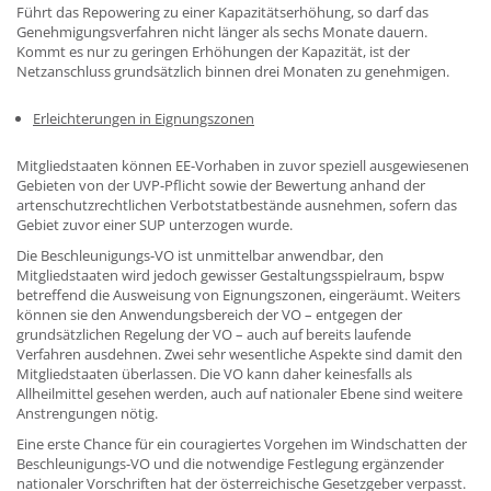
Führt das Repowering zu einer Kapazitätserhöhung, so darf das
Genehmigungsverfahren nicht länger als sechs Monate dauern.
Kommt es nur zu geringen Erhöhungen der Kapazität, ist der
Netzanschluss grundsätzlich binnen drei Monaten zu genehmigen.
Erleichterungen in Eignungszonen
Mitgliedstaaten können EE-Vorhaben in zuvor speziell ausgewiesenen
Gebieten von der UVP-Pflicht sowie der Bewertung anhand der
artenschutzrechtlichen Verbotstatbestände ausnehmen, sofern das
Gebiet zuvor einer SUP unterzogen wurde.
Die Beschleunigungs-VO ist unmittelbar anwendbar, den
Mitgliedstaaten wird jedoch gewisser Gestaltungsspielraum, bspw
betreffend die Ausweisung von Eignungszonen, eingeräumt. Weiters
können sie den Anwendungsbereich der VO – entgegen der
grundsätzlichen Regelung der VO – auch auf bereits laufende
Verfahren ausdehnen. Zwei sehr wesentliche Aspekte sind damit den
Mitgliedstaaten überlassen. Die VO kann daher keinesfalls als
Allheilmittel gesehen werden, auch auf nationaler Ebene sind weitere
Anstrengungen nötig.
Eine erste Chance für ein couragiertes Vorgehen im Windschatten der
Beschleunigungs-VO und die notwendige Festlegung ergänzender
nationaler Vorschriften hat der österreichische Gesetzgeber verpasst.